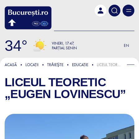
Skip to main content
34
VINERI
17:47
EN
PARȚIAL SENIN
ACASĂ
LOCAȚII
TRǍIEŞTE
EDUCAȚIE
LICEUL TEORETIC „EUGEN LOVINESCU”
LICEUL TEORETIC
„EUGEN LOVINESCU”