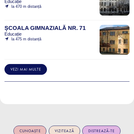
Educație
la 470 m distanță
ȘCOALA GIMNAZIALĂ NR. 71
Educație
la 475 m distanță
VEZI MAI MULTE
CUNOAȘTE
VIZITEAZĂ
DISTREAZĂ-TE