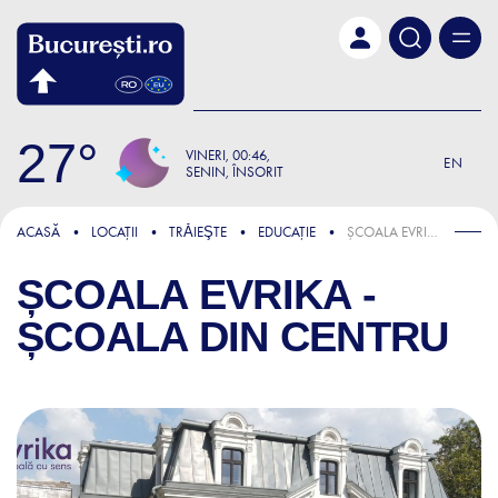
Skip to main content
27
VINERI
00:46
EN
SENIN, ÎNSORIT
ACASĂ
LOCAȚII
TRǍIEŞTE
EDUCAȚIE
ȘCOALA EVRIKA - ȘCOALA DIN CENTRU
ȘCOALA EVRIKA -
ȘCOALA DIN CENTRU