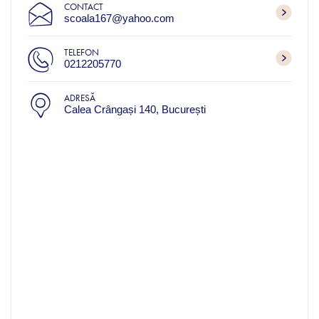
CONTACT
scoala167@yahoo.com
TELEFON
0212205770
ADRESĂ
Calea Crângași 140, București