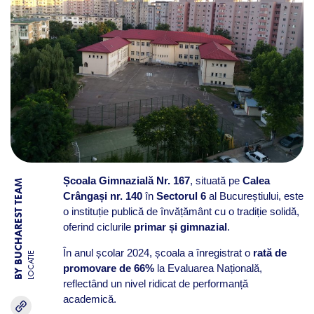
Școala Gimnazială Nr. 167
, situată pe
Calea
BY BUCHAREST TEAM
Crângași nr. 140
în
Sectorul 6
al Bucureștiului, este
o instituție publică de învățământ cu o tradiție solidă,
oferind ciclurile
primar și gimnazial
.
În anul școlar 2024, școala a înregistrat o
rată de
LOCATIE
promovare de 66%
la Evaluarea Națională,
reflectând un nivel ridicat de performanță
academică.