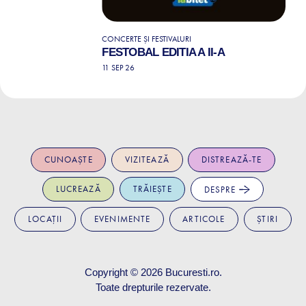
CONCERTE ȘI FESTIVALURI
FESTOBAL EDITIA A II-A
11 SEP 26
CUNOAȘTE
VIZITEAZĂ
DISTREAZĂ-TE
LUCREAZĂ
TRĂIEȘTE
DESPRE
LOCAȚII
EVENIMENTE
ARTICOLE
ȘTIRI
Copyright © 2026
Bucuresti.ro
.
Toate drepturile rezervate.