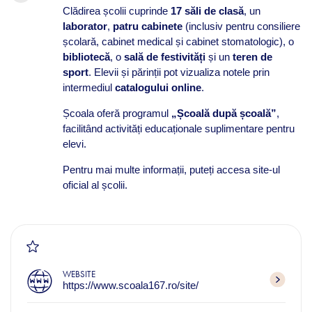
Clădirea școlii cuprinde
17 săli de clasă
, un
laborator
,
patru cabinete
(inclusiv pentru consiliere
școlară, cabinet medical și cabinet stomatologic), o
bibliotecă
, o
sală de festivități
și un
teren de
sport
. Elevii și părinții pot vizualiza notele prin
intermediul
catalogului online
.
Școala oferă programul
„Școală după școală”
,
facilitând activități educaționale suplimentare pentru
elevi.
Pentru mai multe informații, puteți accesa site-ul
oficial al școlii.
WEBSITE
https://www.scoala167.ro/site/