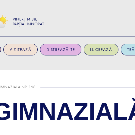
VINERI
14:38
PARȚIAL ÎNNORAT
VIZITEAZĂ
DISTREAZĂ-TE
LUCREAZĂ
TRĂ
IMNAZIALĂ NR. 168
IMNAZIALĂ