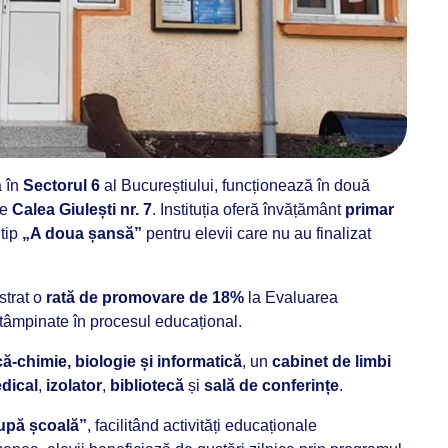
ă în
Sectorul 6
al Bucureștiului, funcționează în două
pe
Calea Giulești nr. 7
. Instituția oferă învățământ
primar
 tip
„A doua șansă”
pentru elevii care nu au finalizat
strat o
rată de promovare de 18%
la Evaluarea
ntâmpinate în procesul educațional.
că-chimie, biologie și informatică
, un
cabinet de limbi
dical
,
izolator
,
bibliotecă
și
sală de conferințe
.
upă școală”
, facilitând activități educaționale