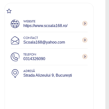
WEBSITE
https://www.scoala168.ro/
CONTACT
Scoala168@yahoo.com
TELEFON
0314326090
ADRESĂ
Strada Alizeului 9, București