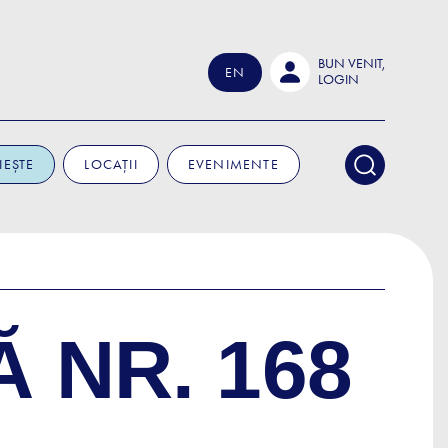
BUN VENIT,
EN
LOGIN
IEȘTE
LOCAȚII
EVENIMENTE
 NR. 168