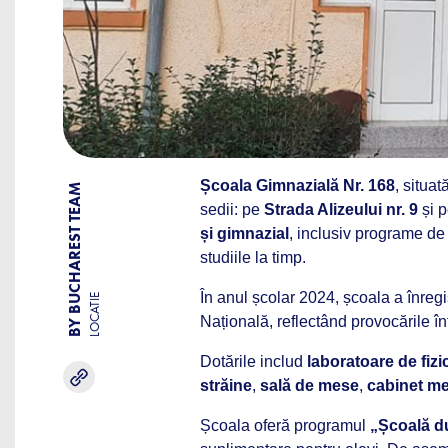
Școala Gimnazială Nr. 168
, situat
BY BUCHAREST TEAM
sedii: pe
Strada Alizeului nr. 9
și 
și gimnazial
, inclusiv programe de
studiile la timp.
În anul școlar 2024, școala a înregi
LOCATIE
Națională, reflectând provocările î
Dotările includ
laboratoare de fizi
străine
,
sală de mese
,
cabinet me
Școala oferă programul
„Școală d