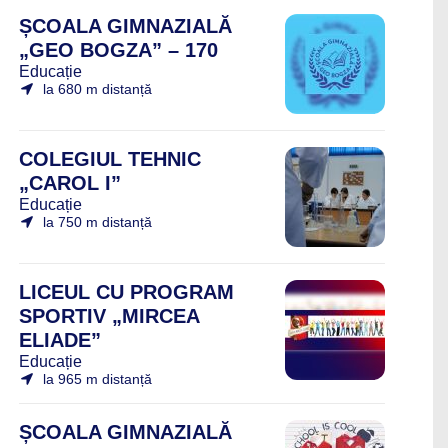
ȘCOALA GIMNAZIALĂ
„GEO BOGZA” – 170
Educație
la 680 m distanță
COLEGIUL TEHNIC
„CAROL I”
Educație
la 750 m distanță
LICEUL CU PROGRAM
SPORTIV „MIRCEA
ELIADE”
Educație
la 965 m distanță
ȘCOALA GIMNAZIALĂ