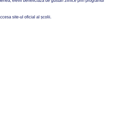
nea, elevii beneficiază de gustări zilnice prin programul
cesa site-ul oficial al școlii.