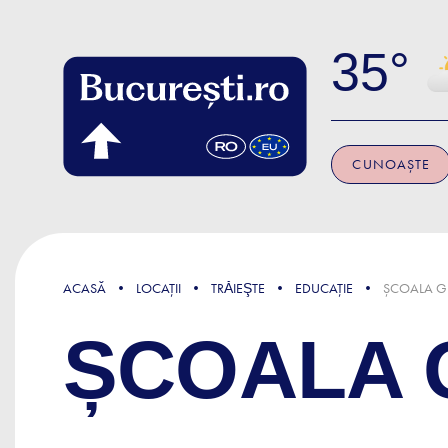
Skip to main content
35
CUNOAȘTE
ACASĂ
LOCAȚII
TRǍIEŞTE
EDUCAȚIE
ȘCOALA G
ȘCOALA G