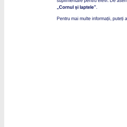
suplimentare pentru elevi. De aseme
„Cornul și laptele”
.
Pentru mai multe informații, puteți ac