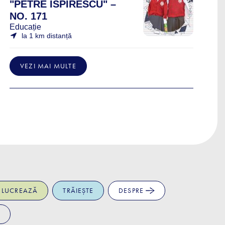
"PETRE ISPIRESCU" –
NO. 171
Educație
la 1 km distanță
VEZI MAI MULTE
LUCREAZĂ
TRĂIEȘTE
DESPRE