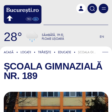
Skip to main content
28
SÂMBĂTĂ
19:51
EN
PLOAIE UȘOARĂ
ACASĂ
LOCAȚII
TRǍIEŞTE
EDUCAȚIE
ȘCOALA GIMNAZIALĂ NR. 189
ȘCOALA GIMNAZIALĂ
NR. 189