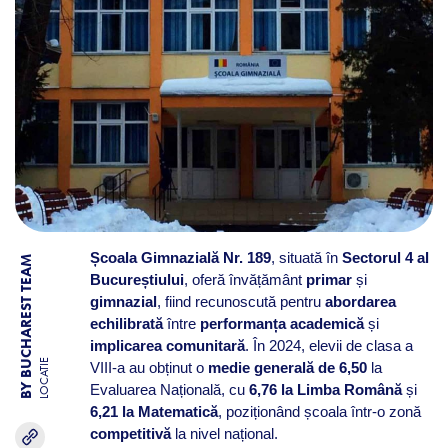
Școala Gimnazială Nr. 189
, situată în
Sectorul 4 al
BY BUCHAREST TEAM
Bucureștiului
, oferă învățământ
primar
și
gimnazial
, fiind recunoscută pentru
abordarea
echilibrată
între
performanța academică
și
implicarea comunitară
. În 2024, elevii de clasa a
LOCATIE
VIII-a au obținut o
medie generală de 6,50
la
Evaluarea Națională, cu
6,76 la Limba Română
și
6,21 la Matematică
, poziționând școala într-o zonă
competitivă
la nivel național.