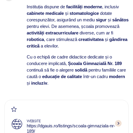
Instituția dispune de
facilități moderne
, inclusiv
cabinete medicale
și
stomatologice
dotate
corespunzător, asigurând un mediu
sigur
și
sănătos
pentru elevi. De asemenea, școala promovează
activități extracurriculare
diverse, cum ar fi
robotica
, care stimulează
creativitatea
și
gândirea
critică
a elevilor.
Cu o echipă de cadre didactice dedicate și o
conducere implicată,
Școala Gimnazială Nr. 189
continuă să fie o alegere
solidă
pentru familiile care
caută o
educație de calitate
într-un cadru
modern
și
incluziv
.
WEBSITE
https://dgauis.ro/listings/scoala-gimnaziala-nr-
189/