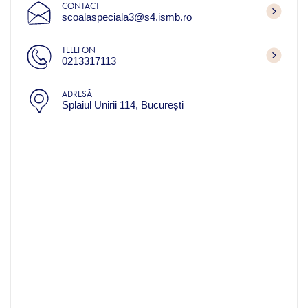
CONTACT
scoalaspeciala3@s4.ismb.ro
TELEFON
0213317113
ADRESĂ
Splaiul Unirii 114, București