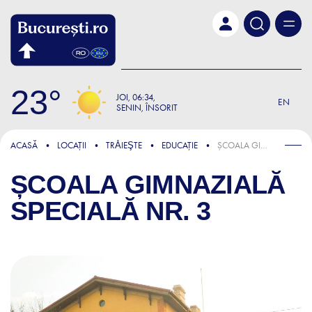
Skip to main content
23
JOI
06:34
EN
SENIN, ÎNSORIT
ACASĂ
LOCAȚII
TRǍIEŞTE
EDUCAȚIE
ȘCOALA GIMNAZIALĂ SPECIALĂ NR. 3
ȘCOALA GIMNAZIALĂ
SPECIALĂ NR. 3