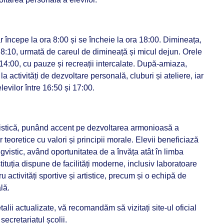
r începe la ora 8:00 și se încheie la ora 18:00. Dimineața,
 și 8:10, urmată de careul de dimineață și micul dejun. Orele
 14:00, cu pauze și recreații intercalate. După-amiaza,
 la activități de dezvoltare personală, cluburi și ateliere, iar
evilor între 16:50 și 17:00.
stică, punând accent pe dezvoltarea armonioasă a
 teoretice cu valori și principii morale. Elevii beneficiază
ngvistic, având oportunitatea de a învăța atât în limba
tituția dispune de facilități moderne, inclusiv laboratoare
 activități sportive și artistice, precum și o echipă de
ală.
alii actualizate, vă recomandăm să vizitați site-ul oficial
 secretariatul școlii.