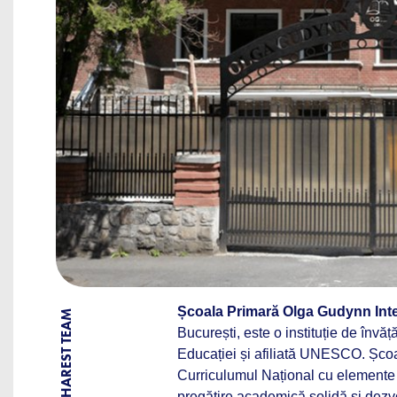
Școala Primară Olga Gudynn Inte
BY BUCHAREST TEAM
București, este o instituție de învăț
Educației și afiliată UNESCO. Șco
Curriculumul Național cu element
pregătire academică solidă și dezvo