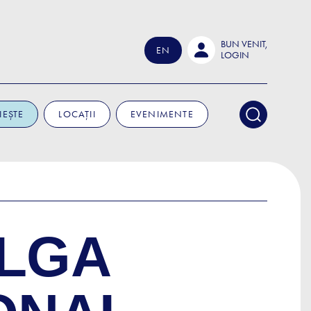
BUN VENIT,
EN
LOGIN
IEȘTE
LOCAȚII
EVENIMENTE
OLGA