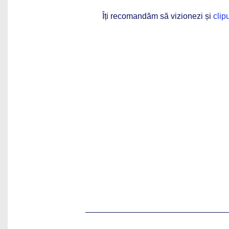
Îți recomandăm să vizionezi și
clip