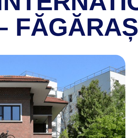
INTERNATI
– FĂGĂRA