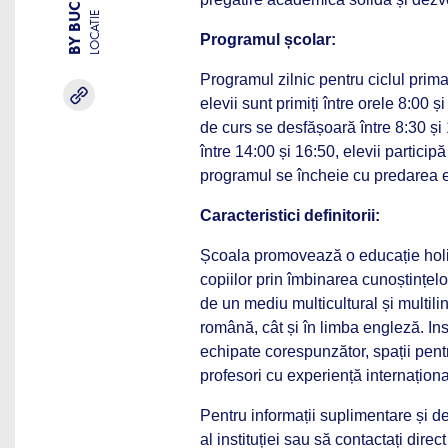
LOCATIE
Programul școlar:
Programul zilnic pentru ciclul prima
elevii sunt primiți între orele 8:00
de curs se desfășoară între 8:30 și
între 14:00 și 16:50, elevii participă
programul se încheie cu predarea el
Caracteristici definitorii:
Școala promovează o educație holi
copiilor prin îmbinarea cunoștințelor
de un mediu multicultural și multili
română, cât și în limba engleză. Ins
echipate corespunzător, spații pentru
profesori cu experiență internațion
Pentru informații suplimentare și det
al instituției sau să contactați direct