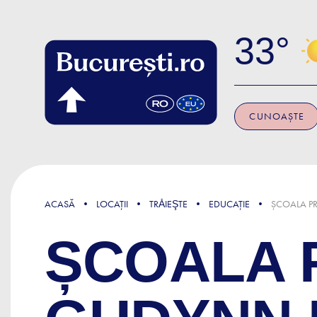
Skip to main content
33
CUNOAȘTE
ACASĂ
LOCAȚII
TRǍIEŞTE
EDUCAȚIE
ȘCOALA P
ȘCOALA 