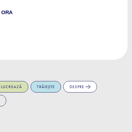
- ORA
LUCREAZĂ
TRĂIEȘTE
DESPRE