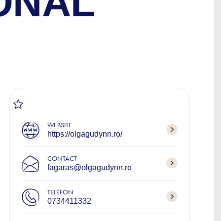
ONAL
Ș
WEBSITE
https://olgagudynn.ro/
CONTACT
fagaras@olgagudynn.ro
TELEFON
0734411332