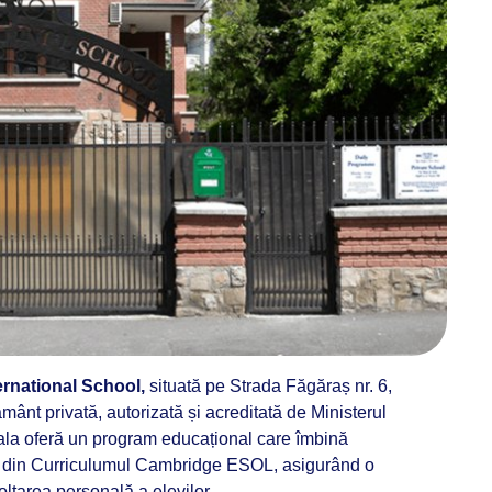
rnational School,
situată pe Strada Făgăraș nr. 6,
ământ privată, autorizată și acreditată de Ministerul
ala oferă un program educațional care îmbină
e din Curriculumul Cambridge ESOL, asigurând o
ltarea personală a elevilor.