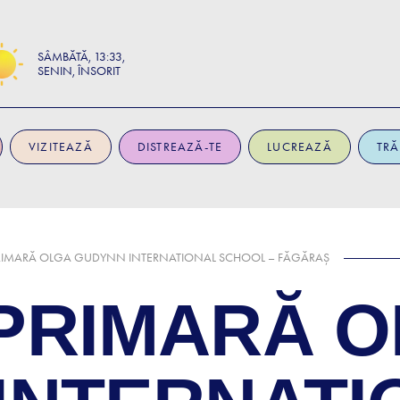
SÂMBĂTĂ
13:33
SENIN, ÎNSORIT
VIZITEAZĂ
DISTREAZĂ-TE
LUCREAZĂ
TRĂ
RIMARĂ OLGA GUDYNN INTERNATIONAL SCHOOL – FĂGĂRAȘ
PRIMARĂ 