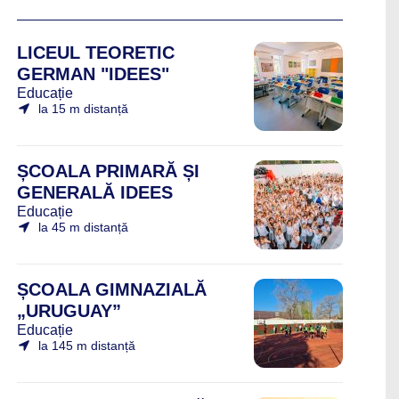
LICEUL TEORETIC
GERMAN "IDEES"
Educație
la 15 m distanță
ȘCOALA PRIMARĂ ȘI
GENERALĂ IDEES
Educație
la 45 m distanță
ȘCOALA GIMNAZIALĂ
„URUGUAY”
Educație
la 145 m distanță