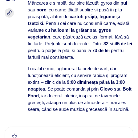
Mâncarea e simplă, dar bine făcută: gyros din
pui
sau
porc
, cu carne tăiată subțire și pusă în pita
proaspătă, alături de
cartofi prăjiți
,
legume
și
tzatziki
. Pentru cei care nu consumă carne, există
variante cu
halloumi la grătar
sau
gyros
vegetarian
, care păstrează același format, fără să
fie fade. Prețurile sunt decente – între
32 și 45 de lei
pentru o porție la pita, și până la
73 de lei
pentru
farfurii mai consistente.
Localul e mic, aglomerat la orele de vârf, dar
funcționează eficient, cu servire rapidă și program
extins – zilnic de la
9:00 dimineața până la 3:00
noaptea
. Se poate comanda și prin
Glovo
sau
Bolt
Food
, iar decorul interior, inspirat de tavernele
grecești, adaugă un plus de atmosferă – mai ales
seara, când se aude muzică grecească în surdină.