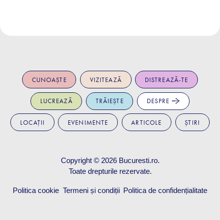
CUNOAȘTE
VIZITEAZĂ
DISTREAZĂ-TE
LUCREAZĂ
TRĂIEȘTE
DESPRE
LOCAȚII
EVENIMENTE
ARTICOLE
ȘTIRI
Copyright © 2026
Bucuresti.ro
.
Toate drepturile rezervate.
Politica cookie
Termeni și condiții
Politica de confidențialitate