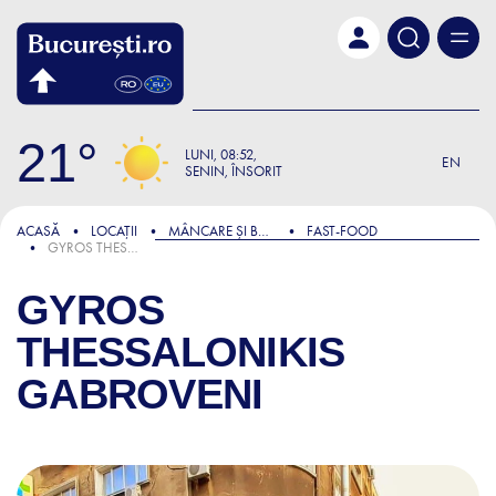
Skip to main content
21
LUNI
08:52
EN
SENIN, ÎNSORIT
ACASĂ
LOCAȚII
MÂNCARE ȘI BĂUTURĂ
FAST-FOOD
GYROS THESSALONIKIS GABROVENI
GYROS
THESSALONIKIS
GABROVENI