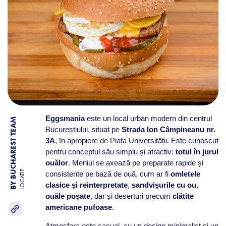
Eggsmania
este un local urban modern din centrul
BY BUCHAREST TEAM
Bucureștiului, situat pe
Strada Ion Câmpineanu nr.
3A
, în apropiere de Piața Universității. Este cunoscut
pentru conceptul său simplu și atractiv:
totul în jurul
ouălor
. Meniul se axează pe preparate rapide și
LOCATIE
consistente pe bază de ouă, cum ar fi
omletele
clasice și reinterpretate
,
sandvișurile cu ou
,
ouăle poșate
, dar și deserturi precum
clătite
americane pufoase
.
Atmosfera este casual, cu un design minimalist și un