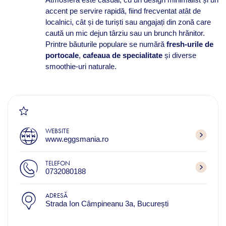
accent pe servire rapidă, fiind frecventat atât de
localnici, cât și de turiști sau angajați din zonă care
caută un mic dejun târziu sau un brunch hrănitor.
Printre băuturile populare se numără
fresh-urile de
portocale
,
cafeaua de specialitate
și diverse
smoothie-uri naturale.
WEBSITE
www.eggsmania.ro
TELEFON
0732080188
ADRESĂ
Strada Ion Câmpineanu 3a, București