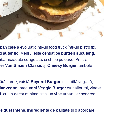
ban care a evoluat dintr-un food truck într-un bistro fix,
d autentic
. Meniul este centrat pe
burgeri suculenți
,
ătă
, niciodată congelată, și chifle pufoase. Printre
er Van Smash Classic
și
Cheesy Burger
, ambele
fără carne, există
Beyond Burger
, cu chiflă vegană,
ar vegan
, precum și
Veggie Burger
cu halloumi, vinete
ă
, cu un decor minimalist și un vibe urban, iar servirea
de
gust intens
,
ingrediente de calitate
și o abordare