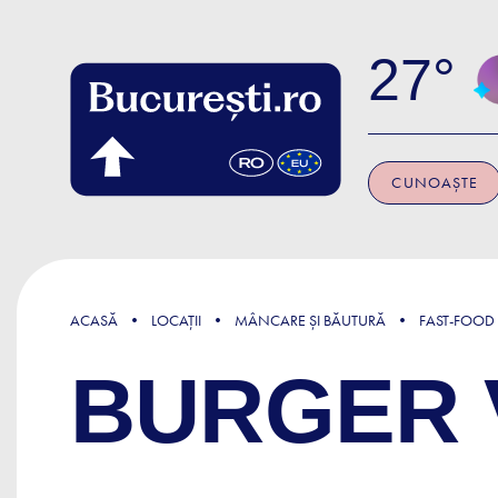
Skip to main content
27
CUNOAȘTE
ACASĂ
LOCAȚII
MÂNCARE ȘI BĂUTURĂ
FAST-FOOD
BURGER 