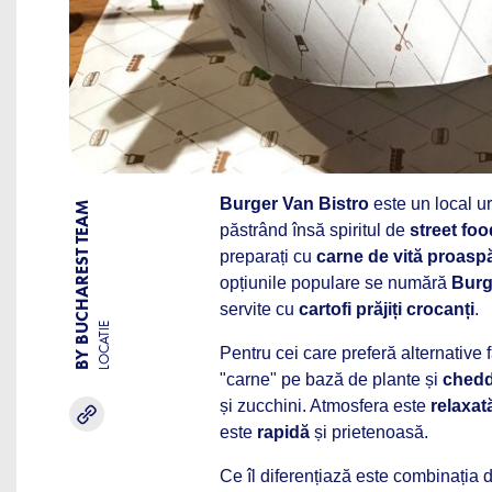
Burger Van Bistro
este un local ur
BY BUCHAREST TEAM
păstrând însă spiritul de
street foo
preparați cu
carne de vită proasp
opțiunile populare se numără
Burg
servite cu
cartofi prăjiți crocanți
.
LOCATIE
Pentru cei care preferă alternative 
"carne" pe bază de plante și
chedd
și zucchini. Atmosfera este
relaxat
este
rapidă
și prietenoasă.
Ce îl diferențiază este combinația 