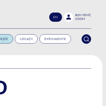
BUN VENIT,
EN
LOGIN
IEȘTE
LOCAȚII
EVENIMENTE
O