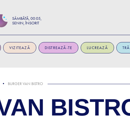
SÂMBĂTĂ
00:05
SENIN, ÎNSORIT
VIZITEAZĂ
DISTREAZĂ-TE
LUCREAZĂ
TRĂ
BURGER VAN BISTRO
VAN BISTR