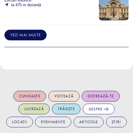
la 475 m distanță
VEZI MAI MULTE
CUNOAȘTE
VIZITEAZĂ
DISTREAZĂ-TE
LUCREAZĂ
TRĂIEȘTE
DESPRE
LOCAȚII
EVENIMENTE
ARTICOLE
ȘTIRI