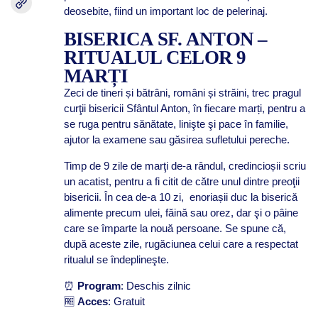
deosebite, fiind un important loc de pelerinaj.
BISERICA SF. ANTON –
RITUALUL CELOR 9
MARȚI
Zeci de tineri și bătrâni, români și străini, trec pragul
curţii bisericii Sfântul Anton, în fiecare marți, pentru a
se ruga pentru sănătate, linişte şi pace în familie,
ajutor la examene sau găsirea sufletului pereche.
Timp de 9 zile de marţi de-a rândul, credincioșii scriu
un acatist, pentru a fi citit de către unul dintre preoţii
bisericii. În cea de-a 10 zi, enoriașii duc la biserică
alimente precum ulei, făină sau orez, dar şi o pâine
care se împarte la nouă persoane. Se spune că,
după aceste zile, rugăciunea celui care a respectat
ritualul se îndeplineşte.
⏰
Program
: Deschis zilnic
🆓
Acces
: Gratuit