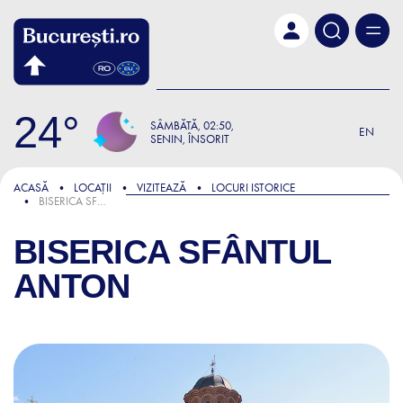
Skip to main content
24
SÂMBĂTĂ
02:50
EN
SENIN, ÎNSORIT
ACASĂ
LOCAȚII
VIZITEAZĂ
LOCURI ISTORICE
BISERICA SFÂNTUL ANTON
BISERICA SFÂNTUL
ANTON