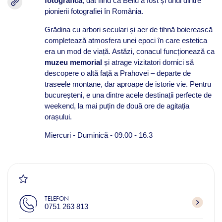
fotografică
, dat fiind că Bellu a fost și unul dintre
pionierii fotografiei în România.
Grădina cu arbori seculari și aer de tihnă boierească
completează atmosfera unei epoci în care estetica
era un mod de viață. Astăzi, conacul funcționează ca
muzeu memorial
și atrage vizitatori dornici să
descopere o altă față a Prahovei – departe de
traseele montane, dar aproape de istorie vie. Pentru
bucureșteni, e una dintre acele destinații perfecte de
weekend, la mai puțin de două ore de agitația
orașului.
Miercuri - Duminică - 09.00 - 16.3
TELEFON
0751 263 813