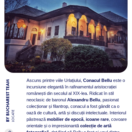
Ascuns printre viile Urlațiului,
Conacul Bellu
este o
BY BUCHAREST TEAM
incursiune elegantă în rafinamentul aristocrației
românești din secolul al XIX-lea. Ridicat în stil
neoclasic de baronul
Alexandru Bellu
, pasionat
colecționar și filantrop, conacul a fost gândit ca o
LOCATIE
oază de cultură, artă și discuții intelectuale. Interiorul
păstrează
mobilier de epocă
,
icoane rare
, covoare
orientale și o impresionantă
colecție de artă