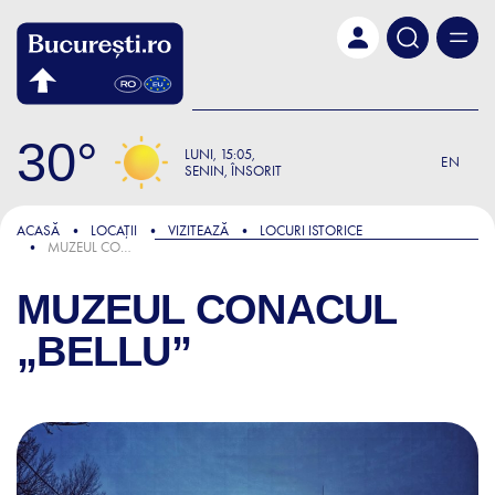
Skip to main content
30
LUNI
15:05
EN
SENIN, ÎNSORIT
ACASĂ
LOCAȚII
VIZITEAZĂ
LOCURI ISTORICE
MUZEUL CONACUL „BELLU”
MUZEUL CONACUL
„BELLU”