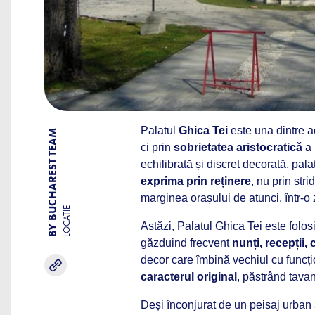
Palatul
Ghica Tei
este una dintre a
BY BUCHAREST TEAM
ci prin
sobrietatea aristocratică
a 
echilibrată și discret decorată, pal
exprima prin reținere
, nu prin stri
marginea orașului de atunci, într-o
LOCATIE
Astăzi, Palatul Ghica Tei este folos
găzduind frecvent
nunți, recepții,
decor care îmbină vechiul cu funcțio
caracterul original
, păstrând tavan
Deși înconjurat de un peisaj urban 