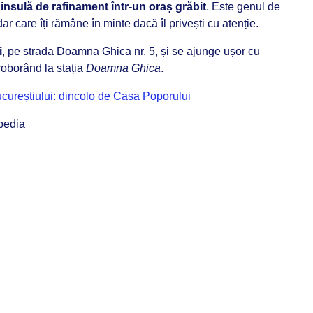
o
insulă de rafinament într-un oraș grăbit
. Este genul de
dar care îți rămâne în minte dacă îl privești cu atenție.
i
, pe strada Doamna Ghica nr. 5, și se ajunge ușor cu
coborând la stația
Doamna Ghica
.
cureștiului: dincolo de Casa Poporului
ipedia