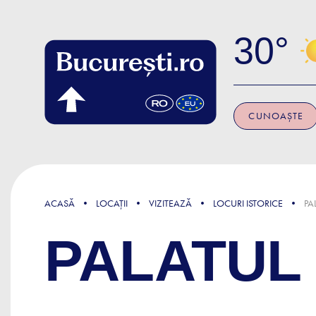
Skip to main content
30
CUNOAȘTE
ACASĂ
LOCAȚII
VIZITEAZĂ
LOCURI ISTORICE
PA
PALATUL 