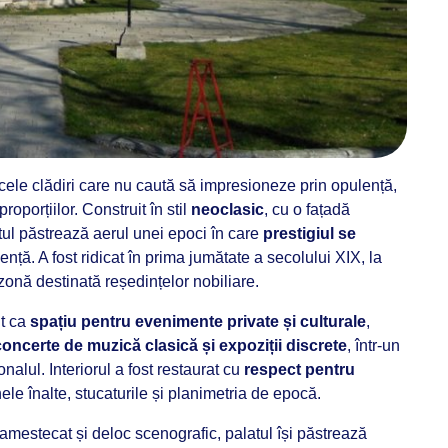
cele clădiri care nu caută să impresioneze prin opulență,
proporțiilor. Construit în stil
neoclasic
, cu o fațadă
atul păstrează aerul unei epoci în care
prestigiul se
dență. A fost ridicat în prima jumătate a secolului XIX, la
 zonă destinată reședințelor nobiliare.
it ca
spațiu pentru evenimente private și culturale
,
 concerte de muzică clasică și expoziții discrete
, într-un
nalul. Interiorul a fost restaurat cu
respect pentru
ele înalte, stucaturile și planimetria de epocă.
amestecat și deloc scenografic, palatul își păstrează