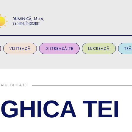
DUMINICĂ
15:46
SENIN, ÎNSORIT
VIZITEAZĂ
DISTREAZĂ-TE
LUCREAZĂ
TRĂ
LATUL GHICA TEI
GHICA TEI