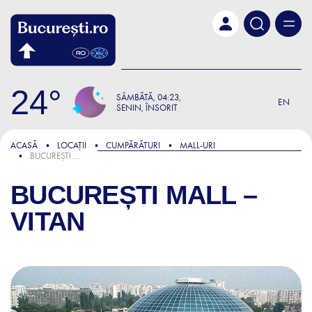
Skip to main content
24
SÂMBĂTĂ
04:23
EN
SENIN, ÎNSORIT
ACASĂ
LOCAȚII
CUMPĂRĂTURI
MALL-URI
BUCUREȘTI MALL – VITAN
BUCUREȘTI MALL –
VITAN