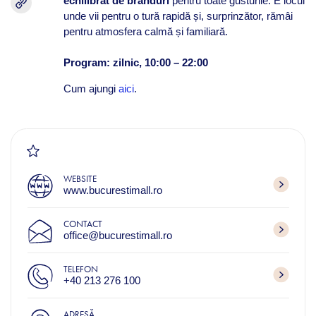
echilibrat de branduri
pentru toate gusturile. E locul
unde vii pentru o tură rapidă și, surprinzător, rămâi
pentru atmosfera calmă și familiară.
Program: zilnic, 10:00 – 22:00
Cum ajungi
aici
.
WEBSITE
www.bucurestimall.ro
CONTACT
office@bucurestimall.ro
TELEFON
+40 213 276 100
ADRESĂ