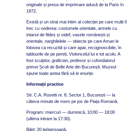
originale și presa de imprimare adusă de la Paris în
1872.
Există și un strat mai intim al colecției pe care mulți îl
trec cu vederea: costumele orientale, armele cu
intarsii de fildeș și sidef, vasele românești și
orientale, narghilelele — obiecte pe care Aman le
folosea ca recuzită și care apar, recognoscibile, în
tablourile de pe pereți. Violoncelul lui e tot acolo. A
fost sculptor, grafician, profesor și cofondatorul
primei Școli de Belle Arte din București. Muzeul
spune toate astea fără să le enunțe.
Informații practice
Str. C.A. Rosetti nr. 8, Sector 1, București — la
câteva minute de mers pe jos de Piața Romană.
Program: miercuri — duminică, 10:00 — 18:00
(ultima intrare la 17:30).
Bilet: 20 lei/persoană.