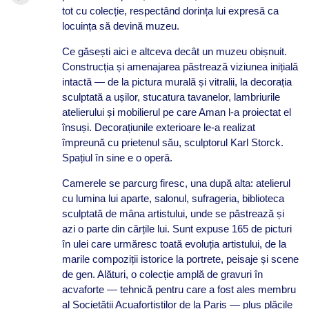
tot cu colecție, respectând dorința lui expresă ca
locuința să devină muzeu.
Ce găsești aici e altceva decât un muzeu obișnuit.
Construcția și amenajarea păstrează viziunea inițială
intactă — de la pictura murală și vitralii, la decorația
sculptată a ușilor, stucatura tavanelor, lambriurile
atelierului și mobilierul pe care Aman l-a proiectat el
însuși. Decorațiunile exterioare le-a realizat
împreună cu prietenul său, sculptorul Karl Storck.
Spațiul în sine e o operă.
Camerele se parcurg firesc, una după alta: atelierul
cu lumina lui aparte, salonul, sufrageria, biblioteca
sculptată de mâna artistului, unde se păstrează și
azi o parte din cărțile lui. Sunt expuse 165 de picturi
în ulei care urmăresc toată evoluția artistului, de la
marile compoziții istorice la portrete, peisaje și scene
de gen. Alături, o colecție amplă de gravuri în
acvaforte — tehnică pentru care a fost ales membru
al Societății Acuafortiștilor de la Paris — plus plăcile