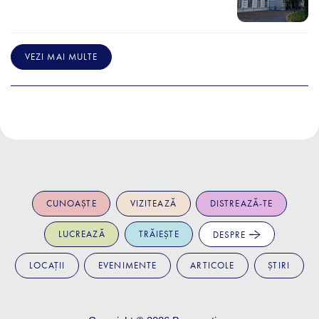
VEZI MAI MULTE
CUNOAȘTE
VIZITEAZĂ
DISTREAZĂ-TE
LUCREAZĂ
TRĂIEȘTE
DESPRE
LOCAȚII
EVENIMENTE
ARTICOLE
ȘTIRI