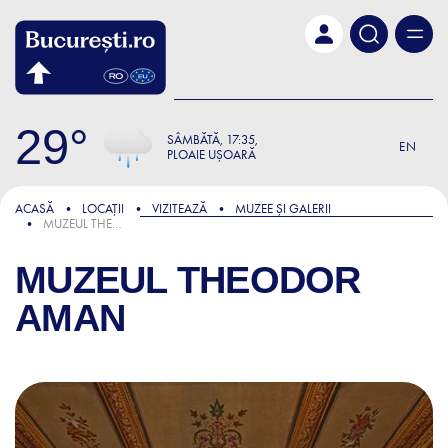
Skip to main content
29
SÂMBĂTĂ
17:35
EN
PLOAIE UȘOARĂ
ACASĂ
LOCAȚII
VIZITEAZĂ
MUZEE ȘI GALERII
MUZEUL THEODOR AMAN
MUZEUL THEODOR
AMAN