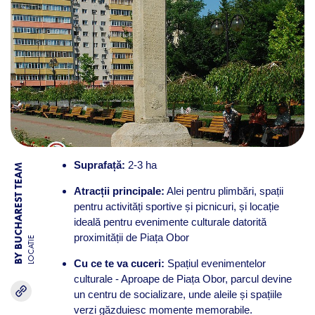
Suprafață:
2-3 ha
BY BUCHAREST TEAM
Atracții principale:
Alei pentru plimbări, spații
pentru activități sportive și picnicuri, și locație
ideală pentru evenimente culturale datorită
proximității de Piața Obor​
LOCATIE
Cu ce te va cuceri:
Spațiul evenimentelor
culturale - Aproape de Piața Obor, parcul devine
un centru de socializare, unde aleile și spațiile
verzi găzduiesc momente memorabile.