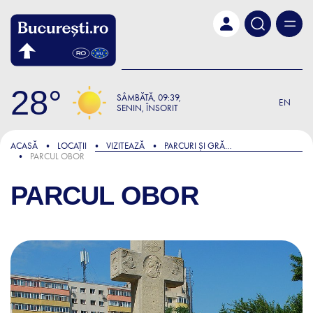
Skip to main content
28
SÂMBĂTĂ
09:39
EN
SENIN, ÎNSORIT
ACASĂ
LOCAȚII
VIZITEAZĂ
PARCURI ȘI GRĂDINI
PARCUL OBOR
PARCUL OBOR