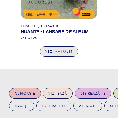
CONCERTE ȘI FESTIVALURI
NUANTE • LANSARE DE ALBUM
27 NOV 26
VEZI MAI MULT
CUNOAȘTE
VIZITEAZĂ
DISTREAZĂ-TE
LOCAȚII
EVENIMENTE
ARTICOLE
ȘTIRI