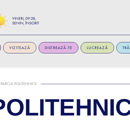
VINERI
09:28
SENIN, ÎNSORIT
VIZITEAZĂ
DISTREAZĂ-TE
LUCREAZĂ
TRĂ
PARCUL POLITEHNICII
OLITEHNIC