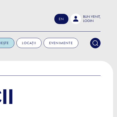
BUN VENIT,
EN
LOGIN
IEȘTE
LOCAȚII
EVENIMENTE
II