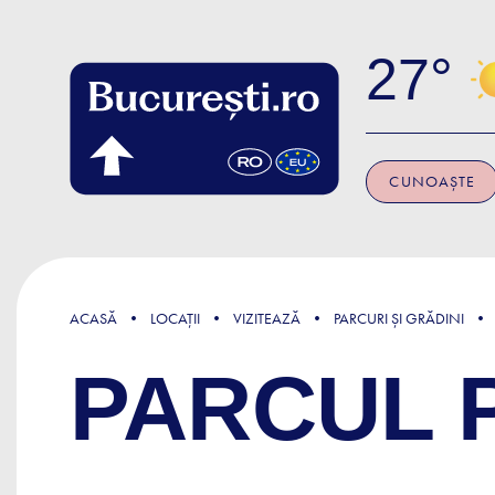
Skip to main content
27
CUNOAȘTE
ACASĂ
LOCAȚII
VIZITEAZĂ
PARCURI ȘI GRĂDINI
PARCUL P