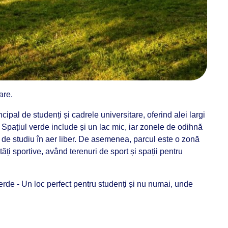
are.
ncipal de studenți și cadrele universitare, oferind alei largi
. Spațiul verde include și un lac mic, iar zonele de odihnă
 de studiu în aer liber. De asemenea, parcul este o zonă
tăți sportive, având terenuri de sport și spații pentru
de - Un loc perfect pentru studenți și nu numai, unde