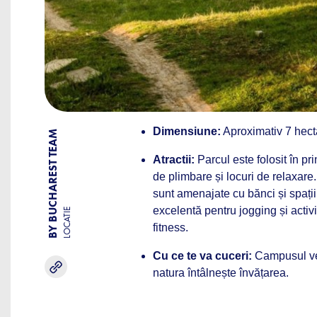
Dimensiune:
Aproximativ 7 hect
BY BUCHAREST TEAM
Atractii:
Parcul este folosit în pri
de plimbare și locuri de relaxare
sunt amenajate cu bănci și spații
excelentă pentru jogging și activi
LOCATIE
fitness.
Cu ce te va cuceri:
Campusul ver
natura întâlnește învățarea.