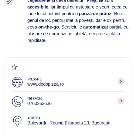
vegetariene și ceva deserturi. Prețurile sunt
accesibile
, iar timpul de așteptare e scurt, ceea ce
face locul potrivit pentru o
pauză de prânz
. Nu e
genul de loc pentru stat la povești, dar e ok pentru
ceva
on-the-go
. Serviciul e
automatizat
parțial, cu
plasare de comenzi pe tabletă, ceea ce ajută la
rapiditate.
WEBSITE
www.dodopizza.ro
TELEFON
0760263636
ADRESĂ
Bulevardul Regina Elisabeta 23, București