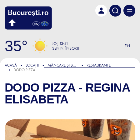
Skip to main content
35
JOI
13:41
EN
SENIN, ÎNSORIT
ACASĂ
LOCAȚII
MÂNCARE ȘI BĂUTURĂ
RESTAURANTE
DODO PIZZA - REGINA ELISABETA
DODO PIZZA - REGINA
ELISABETA