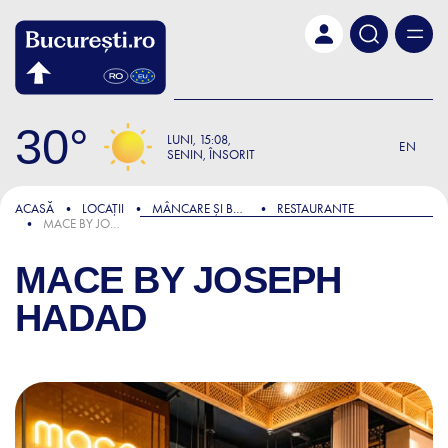
Skip to main content
30
LUNI
15:08
EN
SENIN, ÎNSORIT
ACASĂ
LOCAȚII
MÂNCARE ȘI BĂUTURĂ
RESTAURANTE
MACE BY JOSEPH HADAD
MACE BY JOSEPH
HADAD