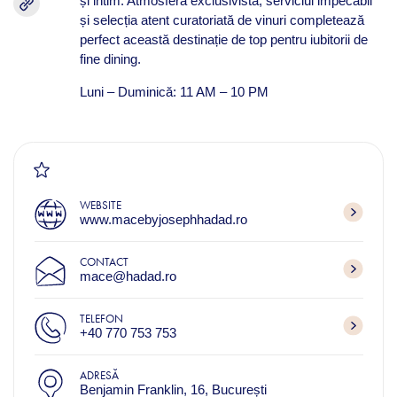
și intim. Atmosfera exclusivistă, serviciul impecabil
și selecția atent curatoriată de vinuri completează
perfect această destinație de top pentru iubitorii de
fine dining.
Luni – Duminică: 11 AM – 10 PM
WEBSITE
www.macebyjosephhadad.ro
CONTACT
mace@hadad.ro
TELEFON
+40 770 753 753
ADRESĂ
Benjamin Franklin, 16, București