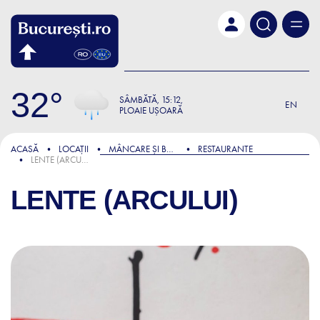
Skip to main content
32
SÂMBĂTĂ
15:12
EN
PLOAIE UȘOARĂ
ACASĂ
LOCAȚII
MÂNCARE ȘI BĂUTURĂ
RESTAURANTE
LENTE (ARCULUI)
LENTE (ARCULUI)