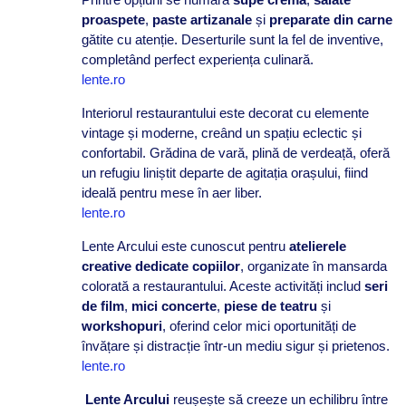
proaspete
,
paste artizanale
și
preparate din carne
gătite cu atenție. Deserturile sunt la fel de inventive,
completând perfect experiența culinară.
lente.ro
Interiorul restaurantului este decorat cu elemente
vintage și moderne, creând un spațiu eclectic și
confortabil. Grădina de vară, plină de verdeață, oferă
un refugiu liniștit departe de agitația orașului, fiind
ideală pentru mese în aer liber.
lente.ro
Lente Arcului este cunoscut pentru
atelierele
creative dedicate copiilor
, organizate în mansarda
colorată a restaurantului. Aceste activități includ
seri
de film
,
mici concerte
,
piese de teatru
și
workshopuri
, oferind celor mici oportunități de
învățare și distracție într-un mediu sigur și prietenos.
lente.ro
Lente Arcului
reușește să creeze un echilibru între