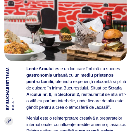
Lente Arcului
este un loc care îmbină cu succes
BY BUCHAREST TEAM
gastronomia urbană
cu un
mediu prietenos
pentru familii
, oferind o experiență relaxantă și plină
de culoare în inima Bucureștiului. Situat pe
Strada
Arcului nr. 8
, în
Sectorul 2
, restaurantul se află într-
LOCATIE
o vilă cu parfum interbelic, unde fiecare detaliu este
gândit pentru a crea o atmosferă de „acasă”.
Meniul este o reinterpretare creativă a preparatelor
internaționale, cu influențe mediteraneene și asiatice.
Printre opțiuni se numără
supe cremă
,
salate