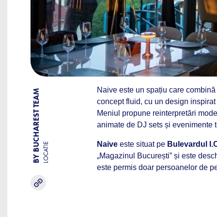
Naive este un spațiu care combin
BY BUCHAREST TEAM
concept fluid, cu un design inspirat
Meniul propune reinterpretări mode
animate de DJ sets și evenimente te
Naive
este situat pe
Bulevardul I.
LOCATIE
„Magazinul București” și este deschi
este permis doar persoanelor de pe