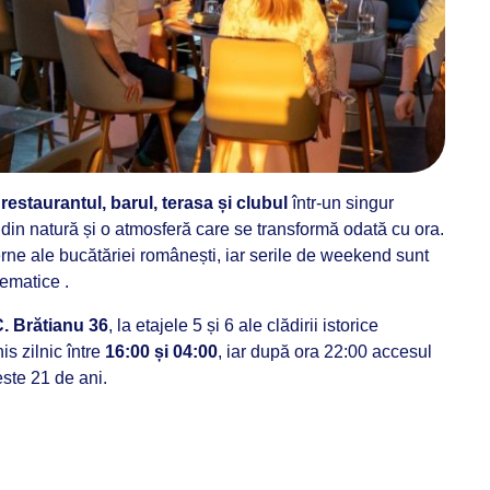
ă
restaurantul, barul, terasa și clubul
într-un singur
 din natură și o atmosferă care se transformă odată cu ora.
rne ale bucătăriei românești, iar serile de weekend sunt
matice .​
C. Brătianu 36
, la etajele 5 și 6 ale clădirii istorice
s zilnic între
16:00 și 04:00
, iar după ora 22:00 accesul
ste 21 de ani.