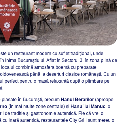
ste un restaurant modern cu suflet tradițional, unde
n inima Bucureștiului. Aflat în Sectorul 3, în zona plină de
hi, localul combină atmosfera boemă cu preparate
 moldovenească până la deserturi clasice românești. Cu un
ocul perfect pentru o masă relaxantă după o plimbare pe
i.
e plasate în București, precum
Hanul Berarilor
(aproape
orno
(în mai multe zone centrale) și
Hanu’ lui Manuc
, o
rii de tradiție și gastronomie autentică. Fie că vrei o
 culinară autentică, restaurantele City Grill sunt mereu o