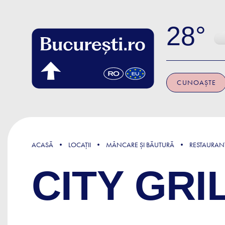
Skip to main content
28
CUNOAȘTE
ACASĂ
LOCAȚII
MÂNCARE ȘI BĂUTURĂ
RESTAURAN
CITY GRI