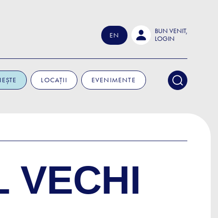
BUN VENIT,
EN
LOGIN
IEȘTE
LOCAȚII
EVENIMENTE
L VECHI