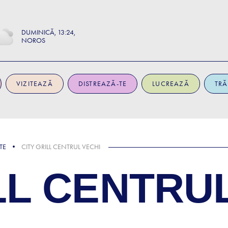
DUMINICĂ
13:24
NOROS
VIZITEAZĂ
DISTREAZĂ-TE
LUCREAZĂ
TRĂ
TE
CITY GRILL CENTRUL VECHI
LL CENTRU