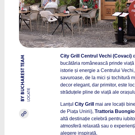
City Grill Centrul Vechi (Covaci)
e
BY BUCHAREST TEAM
bucătăria românească prinde viață î
istorie și energie a Centrului Vec
savuroase, de la mici și tochitură
decor elegant, dar primitor, este l
LOCATIE
străduțele pline de viață ale orașulu
Lanțul
City Grill
mai are locații bin
de Piața Unirii),
Trattoria Buongi
altă destinație celebră pentru iubito
atmosferă relaxată sau o experiență
alegere inspirată.