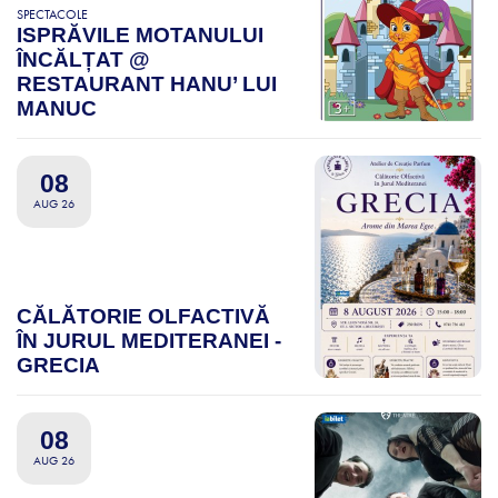
SPECTACOLE
ISPRĂVILE MOTANULUI
ÎNCĂLȚAT @
RESTAURANT HANU’ LUI
MANUC
08
AUG 26
CĂLĂTORIE OLFACTIVĂ
ÎN JURUL MEDITERANEI -
GRECIA
08
AUG 26