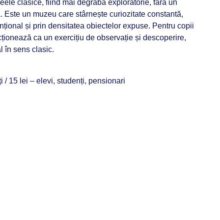
zeele clasice, fiind mai degrabă exploratorie, fără un
. Este un muzeu care stârnește curiozitate constantă,
țional și prin densitatea obiectelor expuse. Pentru copii
ncționează ca un exercițiu de observație și descoperire,
 în sens clasic.
i / 15 lei – elevi, studenți, pensionari