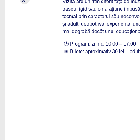
Vizita are un ritm diferit față de mu
traseu rigid sau o narațiune impusă
tocmai prin caracterul său neconven
și adulți deopotrivă, experiența fu
mai degrabă decât unul educațional
🕒 Program: zilnic, 10:00 – 17:00
🎟️ Bilete: aproximativ 30 lei – adulț