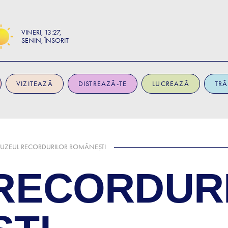
VINERI
13:27
SENIN, ÎNSORIT
VIZITEAZĂ
DISTREAZĂ-TE
LUCREAZĂ
TRĂ
UZEUL RECORDURILOR ROMÂNEȘTI
RECORDUR