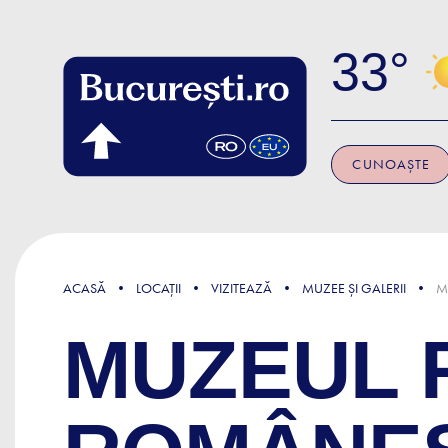
Skip to main content
33
CUNOAȘTE
ACASĂ
LOCAȚII
VIZITEAZĂ
MUZEE ȘI GALERII
M
MUZEUL 