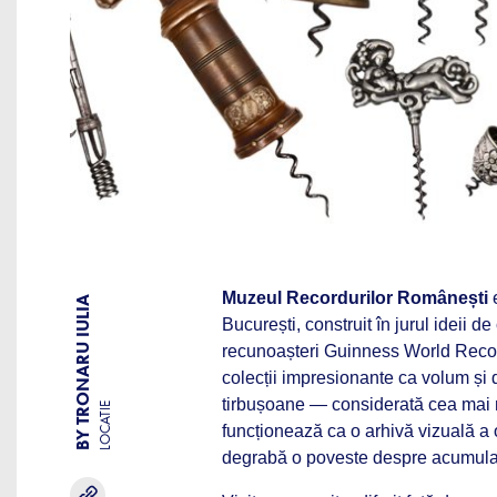
Muzeul Recordurilor Românești
BY TRONARU IULIA
București, construit în jurul ideii d
recunoașteri Guinness World Record
colecții impresionante ca volum și 
tirbușoane — considerată cea mai m
LOCATIE
funcționează ca o arhivă vizuală a
degrabă o poveste despre acumulare