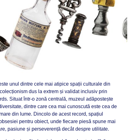
este unul dintre cele mai atipice spații culturale din
e colecționism dus la extrem și validat inclusiv prin
s. Situat într-o zonă centrală, muzeul adăpostește
diversitate, dintre care cea mai cunoscută este cea de
are din lume. Dincolo de acest record, spațiul
 obsesiei pentru obiect, unde fiecare piesă spune mai
, pasiune și perseverență decât despre utilitate.