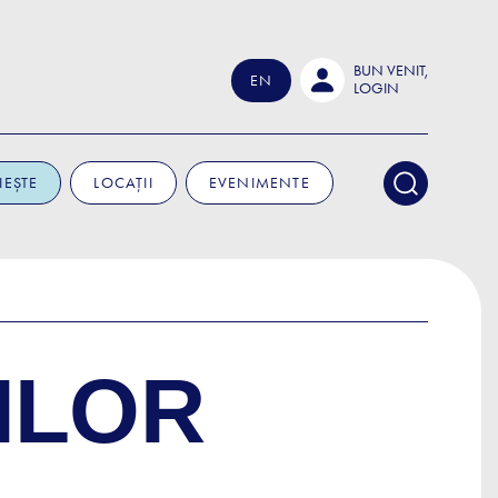
BUN VENIT,
EN
LOGIN
IEȘTE
LOCAȚII
EVENIMENTE
ILOR