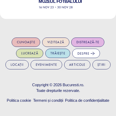
MUZEUL FOTBALULUI
-
16 NOV 23
30 NOV 28
CUNOAȘTE
VIZITEAZĂ
DISTREAZĂ-TE
LUCREAZĂ
TRĂIEȘTE
DESPRE
LOCAȚII
EVENIMENTE
ARTICOLE
ȘTIRI
Copyright © 2026
Bucuresti.ro
.
Toate drepturile rezervate.
Politica cookie
Termeni și condiții
Politica de confidențialitate