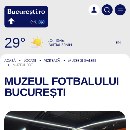
Skip to main content
29
JOI
10:46
EN
PARȚIAL SENIN
ACASĂ
LOCAȚII
VIZITEAZĂ
MUZEE ȘI GALERII
MUZEUL FOTBALULUI BUCUREȘTI
MUZEUL FOTBALULUI
BUCUREȘTI