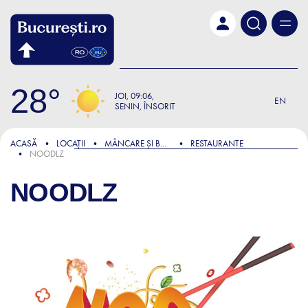
Skip to main content
28
JOI
09:06
EN
SENIN, ÎNSORIT
ACASĂ
LOCAȚII
MÂNCARE ȘI BĂUTURĂ
RESTAURANTE
NOODLZ
NOODLZ