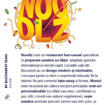
Noodlz
este un
restaurant fast-casual
specializat
BY BUCHAREST TEAM
în
preparate asiatice cu tăiței
, adaptate gustului
internațional și servite rapid. Locațiile sale din
București au un
design modern și minimalist
,
conceput pentru a oferi o experiență relaxată, fie la
LOCATIE
interior, fie prin comenzi
take-away
și livrare.
Meniul
este structurat pe câteva secțiuni principale:
wok-uri
personalizabile
(cu tăiței sau orez, combinați cu
pui, vită, creveți sau opțiuni vegetariene),
supe
asiatice
aromate precum ramen sau tom yum, și