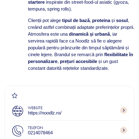
startere
inspirate din street-food-ul asiatic (gyoza,
tempura, spring rolls).
Clienții pot alege
tipul de bază
,
proteina
și
sosul
,
creând astfel combinații adaptate preferințelor proprii.
Atmosfera este una
dinamică și urbană
, iar
servirea rapidă face ca Noodlz să fie o alegere
populară pentru prânzurile din timpul săptămânii și
cinele lejere. Brandul se remarcă prin
flexibilitate în
personalizare
,
prețuri accesibile
și un gust
constant datorită rețetelor standardizate.
WEBSITE
https://noodlz.ro/
TELEFON
0214078464