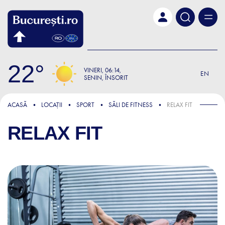
Skip to main content
22
VINERI
06:14
EN
SENIN, ÎNSORIT
ACASĂ
LOCAȚII
SPORT
SĂLI DE FITNESS
RELAX FIT
RELAX FIT