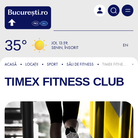
Skip to main content
35
JOI
13:59
EN
SENIN, ÎNSORIT
ACASĂ
LOCAȚII
SPORT
SĂLI DE FITNESS
TIMEX FITNESS CLUB
TIMEX FITNESS CLUB