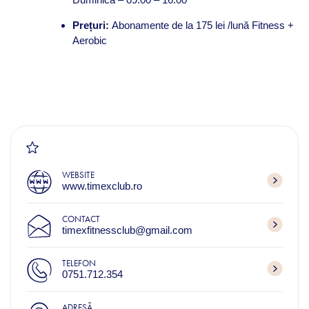
Prețuri:
Abonamente de la 175 lei /lună Fitness +
Aerobic
WEBSITE
www.timexclub.ro
CONTACT
timexfitnessclub@gmail.com
TELEFON
0751.712.354
ADRESĂ