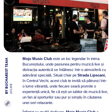
Mojo Music Club
este un loc legendar în inima
BY BUCHAREST TEAM
Bucureștiului, unde pasiunea pentru muzică live și
distracția autentică se întâlnesc într-o atmosferă cu
adevărat specială. Situat chiar pe
Strada Lipscani,
în Centrul Vechi, acest club te invită să pătrunzi într-
LOCATIE
o lume vibrantă, unde fiecare seară promite o
experiență unică, fie că ești un iubitor de muzică live,
un fan al sporturilor sau pur și simplu în căutarea
unei seri relaxante.
Înființat cu multă dedicare,
Mojo Music Club
a