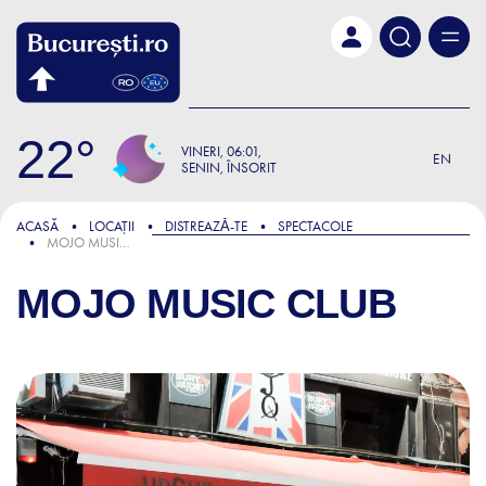
Skip to main content
22
VINERI
06:01
EN
SENIN, ÎNSORIT
ACASĂ
LOCAȚII
DISTREAZǍ-TE
SPECTACOLE
MOJO MUSIC CLUB
MOJO MUSIC CLUB