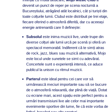
devenit un punct de reper pe scena nocturnă a
Bucureștiului, atrăgând atât localnici, cât și turiști din
toate colțurile lumii. Clubul este distribuit pe trei etaje,
fiecare oferind o atmosferă diferită, dar cu aceeași
energie antrenantă care îl definește:
Subsolul
este inima muzicii live, unde trupe din
diverse colțuri ale lumii urcă pe scenă și oferă un
spectacol memorabil. Indiferent că te simți atras
de rock, jazz, blues sau muzică alternativă, Mojo
este locul unde sunetele se simt cu adevărat.
Concertele sunt o experiență intensă, ce aduce
publicul la unison cu ritmul muzicii.
Parterul
este ideal pentru cei care vor să
urmărească meciuri importante sau să se bucure
de o atmosferă relaxantă, dar plină de viață. Dotat
cu ecrane mari, acest spațiu este perfect pentru a
urmări transmisiuni live ale celor mai importante
evenimente sportive din lume, fie că este vorba de
fotbal, baschet sau alte sporturi.