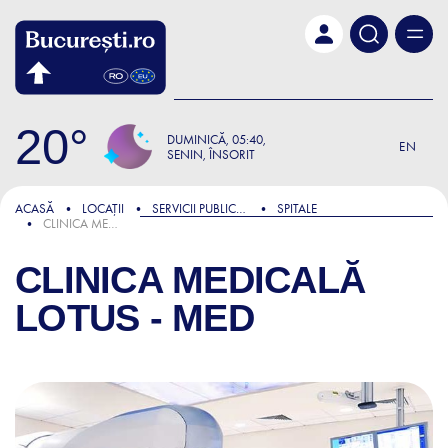
Skip to main content
20
DUMINICĂ
05:40
EN
SENIN, ÎNSORIT
ACASĂ
LOCAȚII
SERVICII PUBLICE ȘI ADMINISTRATIVE
SPITALE
CLINICA MEDICALĂ LOTUS - MED
CLINICA MEDICALĂ
LOTUS - MED