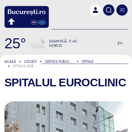
Skip to main content
25
DUMINICĂ
11:43
EN
NOROS
ACASĂ
LOCAȚII
SERVICII PUBLICE ȘI ADMINISTRATIVE
SPITALE
SPITALUL EUROCLINIC
SPITALUL EUROCLINIC