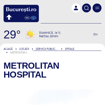
Skip to main content
29
DUMINICĂ
14:11
EN
PARȚIAL SENIN
ACASĂ
LOCAȚII
SERVICII PUBLICE ȘI ADMINISTRATIVE
SPITALE
METROLITAN HOSPITAL
METROLITAN
HOSPITAL