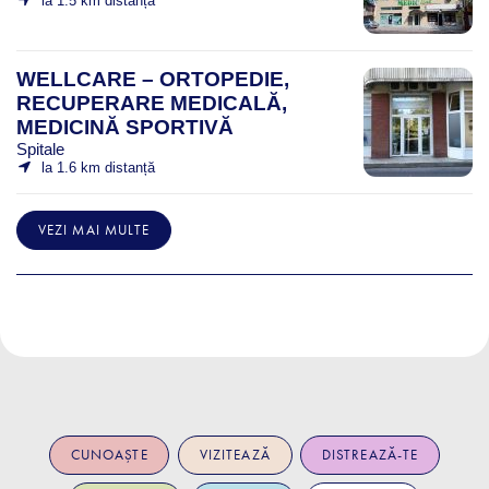
la 1.5 km distanță
WELLCARE – ORTOPEDIE,
RECUPERARE MEDICALĂ,
MEDICINĂ SPORTIVĂ
Spitale
la 1.6 km distanță
VEZI MAI MULTE
CUNOAȘTE
VIZITEAZĂ
DISTREAZĂ-TE