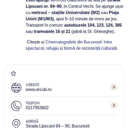
Lipscani nr. 84–90
, în Centrul Vechi. Se ajunge ușor
cu
metroul – stațiile Universitate (M2)
sau
Piața
Unirii (M1/M3)
, apoi 5–10 minute de mers pe jos.
Transport în comun:
autobuzele 104, 123, 124, 385
sau
tramvaiele 16 și 21
(până la Sf. Gheorghe).
Citește și
Cinematografele din București: între
spectacol, refugiu și formă de rezistență culturală
WEBSITE
www.arcub.ro
TELEFON
0217953602
ADRESĂ
Strada Lipscani 84 – 90, București