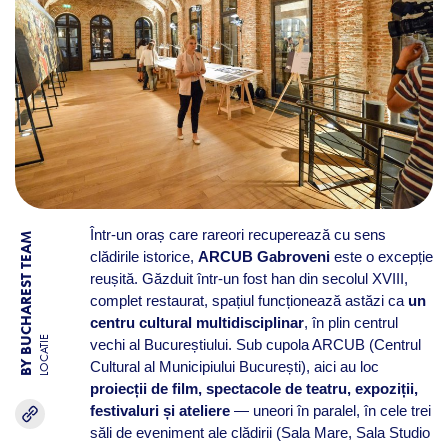
Într-un oraș care rareori recuperează cu sens
BY BUCHAREST TEAM
clădirile istorice,
ARCUB Gabroveni
este o excepție
reușită. Găzduit într-un fost han din secolul XVIII,
complet restaurat, spațiul funcționează astăzi ca
un
centru cultural multidisciplinar
, în plin centrul
LOCATIE
vechi al Bucureștiului. Sub cupola ARCUB (Centrul
Cultural al Municipiului București), aici au loc
proiecții de film, spectacole de teatru, expoziții,
festivaluri și ateliere
— uneori în paralel, în cele trei
săli de eveniment ale clădirii (Sala Mare, Sala Studio