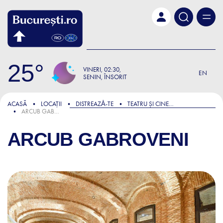
Skip to main content
25
VINERI
02:30
EN
SENIN, ÎNSORIT
ACASĂ
LOCAȚII
DISTREAZǍ-TE
TEATRU ȘI CINEMA
ARCUB GABROVENI
ARCUB GABROVENI