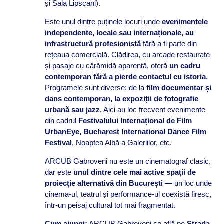
și Sala Lipscani).
Este unul dintre puținele locuri unde
evenimentele
independente, locale sau internaționale, au
infrastructură profesionistă
fără a fi parte din
rețeaua comercială. Clădirea, cu arcade restaurate
și pasaje cu cărămidă aparentă, oferă
un cadru
contemporan fără a pierde contactul cu istoria
.
Programele sunt diverse: de la
film documentar și
dans contemporan, la expoziții de fotografie
urbană sau jazz
. Aici au loc frecvent evenimente
din cadrul
Festivalului Internațional de Film
UrbanEye, Bucharest International Dance Film
Festival
, Noaptea Albă a Galeriilor, etc.
ARCUB Gabroveni nu este un cinematograf clasic,
dar este
unul dintre cele mai active spații de
proiecție alternativă din București
— un loc unde
cinema-ul, teatrul și performance-ul coexistă firesc,
într-un peisaj cultural tot mai fragmentat.
Cum ajungi:
ARCUB Gabroveni se află pe
Strada