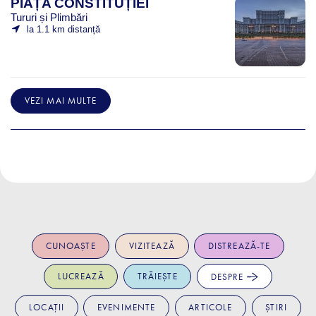
PIAȚA CONSTITUȚIEI
Tururi și Plimbări
la 1.1 km distanță
VEZI MAI MULTE
CUNOAȘTE
VIZITEAZĂ
DISTREAZĂ-TE
LUCREAZĂ
TRĂIEȘTE
DESPRE
LOCAȚII
EVENIMENTE
ARTICOLE
ȘTIRI