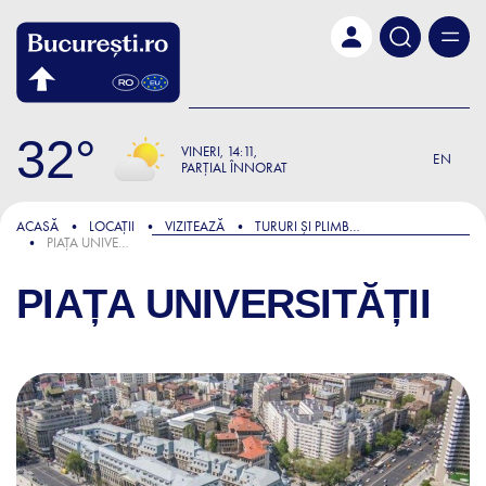
Skip to main content
32
VINERI
14:11
EN
PARȚIAL ÎNNORAT
ACASĂ
LOCAȚII
VIZITEAZĂ
TURURI ȘI PLIMBĂRI
PIAȚA UNIVERSITĂȚII
PIAȚA UNIVERSITĂȚII