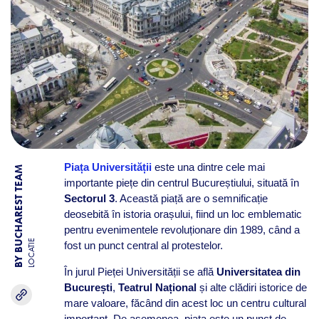
Piața Universității
este una dintre cele mai
BY BUCHAREST TEAM
importante piețe din centrul Bucureștiului, situată în
Sectorul 3
. Această piață are o semnificație
deosebită în istoria orașului, fiind un loc emblematic
pentru evenimentele revoluționare din 1989, când a
LOCATIE
fost un punct central al protestelor.
În jurul Pieței Universității se află
Universitatea din
București
,
Teatrul Național
și alte clădiri istorice de
mare valoare, făcând din acest loc un centru cultural
important. De asemenea, piața este un punct de