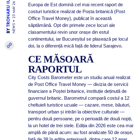
TRONARU IULIA
25 MAY 26
Europa de Est domină cel mai recent raport de
costuri turistice realizat de Poșta britanică (Post
Office Travel Money), publicat în această
săptămână. Opt din primele zece locuri ale
NEWS
BY
clasamentului revin unor orașe din estul
continentului, iar Bucureștiul se plasează pe locul
doi, la o diferență mică față de liderul Sarajevo.
CE MĂSOARĂ
RAPORTUL
City Costs Barometer este un studiu anual realizat
de Post Office Travel Money — divizia de servicii
financiare a Poștei britanice, instituție deținută de
guvernul britanic. Barometrul compară costul a 12
cheltuieli turistice uzuale — cazare, mese, băuturi,
transport urban și intrări la obiective culturale —
pentru două persoane, pe o perioadă de două nopți,
la un hotel de trei stele. Ediția din 2026 este cea mai
amplă de până acum: au fost analizate 50 de orașe,
față de 38 în ediția anterioară, dintre care 12 apar