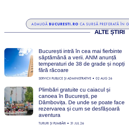
BUCURESTI.RO
ADAUGĂ
CA SURSĂ PREFERATĂ ÎN 
ALTE ȘTIRI
București intră în cea mai fierbinte
săptămână a verii. ANM anunță
temperaturi de 38 de grade și nopți
fără răcoare
SERVICII PUBLICE ȘI ADMINISTRATIVE
02 AUG 26
Plimbări gratuite cu caiacul și
canoea în București, pe
Dâmbovița. De unde se poate face
rezervarea și cum se desfășoară
aventura
TURURI ȘI PLIMBĂRI
31 JUL 26