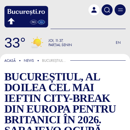
Skip to main content
33
JOI
11:37
EN
PARȚIAL SENIN
ȘTIRI
ACASĂ
NEWS
BUCUREȘTIUL, AL DOILEA CEL MAI IEFTIN CITY-BREAK DIN EUROPA PENTRU BRITANICI ÎN 2026. SARAJEVO OCUPĂ PRIMUL LOC
BUCUREȘTIUL, AL
DOILEA CEL MAI
IEFTIN CITY-BREAK
DIN EUROPA PENTRU
BRITANICI ÎN 2026.