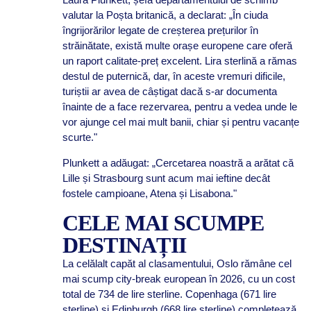
valutar la Poșta britanică, a declarat: „În ciuda
îngrijorărilor legate de creșterea prețurilor în
străinătate, există multe orașe europene care oferă
un raport calitate-preț excelent. Lira sterlină a rămas
destul de puternică, dar, în aceste vremuri dificile,
turiștii ar avea de câștigat dacă s-ar documenta
înainte de a face rezervarea, pentru a vedea unde le
vor ajunge cel mai mult banii, chiar și pentru vacanțe
scurte."
Plunkett a adăugat: „Cercetarea noastră a arătat că
Lille și Strasbourg sunt acum mai ieftine decât
fostele campioane, Atena și Lisabona."
CELE MAI SCUMPE
DESTINAȚII
La celălalt capăt al clasamentului, Oslo rămâne cel
mai scump city-break european în 2026, cu un cost
total de 734 de lire sterline. Copenhaga (671 lire
sterline) și Edinburgh (668 lire sterline) completează