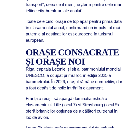
transport", ceea ce îl menține „ferm printre cele mai
ieftine city-break-uri ale anului".
Toate cele cinci orașe de top apar pentru prima dată
în clasamentul anual, confirmând un impuls tot mai
puternic al destinațiilor est-europene în turismul
european.
ORAȘE CONSACRATE
ȘI ORAȘE NOI
Riga, capitala Letoniei și sit al patrimoniului mondial
UNESCO, a ocupat primul loc în ediția 2025 a
barometrului. În 2026, orașul rămâne competitiv, dar
a fost depășit de noile intrări în clasament.
Franța a reușit să spargă dominația estică a
clasamentului: Lille (locul 7) și Strasbourg (locul 9)
oferă britanicilor opțiunea de a călători cu trenul în
loc de avion.
Laura Plunkett, șefa departamentului de schimb