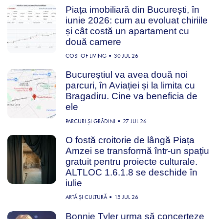
Piața imobiliară din București, în
iunie 2026: cum au evoluat chiriile
și cât costă un apartament cu
două camere
COST OF LIVING
30 JUL 26
Bucureștiul va avea două noi
parcuri, în Aviației și la limita cu
Bragadiru. Cine va beneficia de
ele
PARCURI ȘI GRĂDINI
27 JUL 26
O fostă croitorie de lângă Piața
Amzei se transformă într-un spațiu
gratuit pentru proiecte culturale.
ALTLOC 1.6.1.8 se deschide în
iulie
ARTĂ ȘI CULTURĂ
15 JUL 26
Bonnie Tyler urma să concerteze