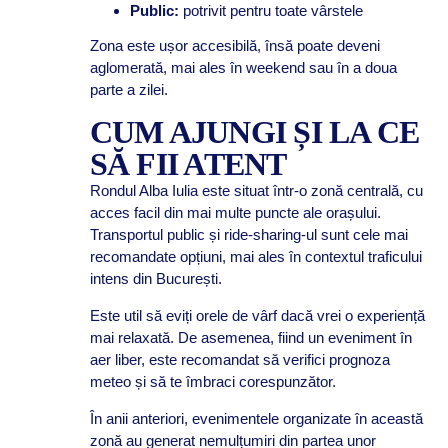
Public:
potrivit pentru toate vârstele
Zona este ușor accesibilă, însă poate deveni
aglomerată, mai ales în weekend sau în a doua
parte a zilei.
CUM AJUNGI ȘI LA CE
SĂ FII ATENT
Rondul Alba Iulia este situat într-o zonă centrală, cu
acces facil din mai multe puncte ale orașului.
Transportul public și ride-sharing-ul sunt cele mai
recomandate opțiuni, mai ales în contextul traficului
intens din București.
Este util să eviți orele de vârf dacă vrei o experiență
mai relaxată. De asemenea, fiind un eveniment în
aer liber, este recomandat să verifici prognoza
meteo și să te îmbraci corespunzător.
În anii anteriori, evenimentele organizate în această
zonă au generat nemulțumiri din partea unor