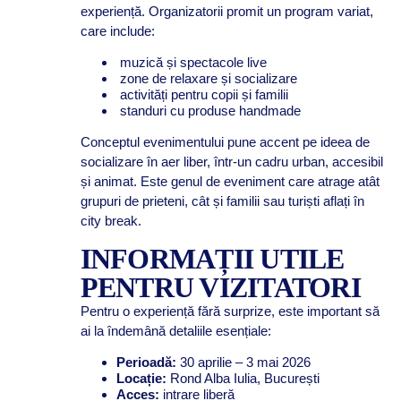
experiență. Organizatorii promit un program variat,
care include:
muzică și spectacole live
zone de relaxare și socializare
activități pentru copii și familii
standuri cu produse handmade
Conceptul evenimentului pune accent pe ideea de
socializare în aer liber, într-un cadru urban, accesibil
și animat. Este genul de eveniment care atrage atât
grupuri de prieteni, cât și familii sau turiști aflați în
city break.
INFORMAȚII UTILE
PENTRU VIZITATORI
Pentru o experiență fără surprize, este important să
ai la îndemână detaliile esențiale:
Perioadă:
30 aprilie – 3 mai 2026
Locație:
Rond Alba Iulia, București
Acces:
intrare liberă