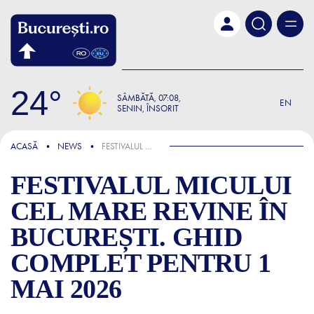
Skip to main content
24
SÂMBĂTĂ
07:08
EN
SENIN, ÎNSORIT
ȘTIRI
ACASĂ
NEWS
FESTIVALUL MICULUI CEL MARE REVINE ÎN BUCUREȘTI. GHID COMPLET PENTRU 1 MAI 2026
FESTIVALUL MICULUI
CEL MARE REVINE ÎN
BUCUREȘTI. GHID
COMPLET PENTRU 1
MAI 2026