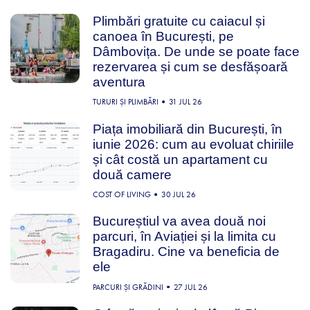
Plimbări gratuite cu caiacul și
canoea în București, pe
Dâmbovița. De unde se poate face
rezervarea și cum se desfășoară
aventura
TURURI ȘI PLIMBĂRI
31 JUL 26
Piața imobiliară din București, în
iunie 2026: cum au evoluat chiriile
și cât costă un apartament cu
două camere
COST OF LIVING
30 JUL 26
Bucureștiul va avea două noi
parcuri, în Aviației și la limita cu
Bragadiru. Cine va beneficia de
ele
PARCURI ȘI GRĂDINI
27 JUL 26