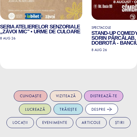
SERIA ATELIERELOR SENZORIALE
SPECTACOLE
„ZĂVOI MIC" • URME DE CULOARE
STAND-UP COMEDY
SORIN PÂRCĂLAB, 
8 AUG 26
DOBROTĂ - BANCIU
8 AUG 26
CUNOAȘTE
VIZITEAZĂ
DISTREAZĂ-TE
LUCREAZĂ
TRĂIEȘTE
DESPRE
LOCAȚII
EVENIMENTE
ARTICOLE
ȘTIRI