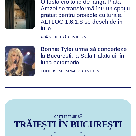
O fostă croitorie de lângă Piața
Amzei se transformă într-un spațiu
gratuit pentru proiecte culturale.
ALTLOC 1.6.1.8 se deschide în
iulie
ARTĂ ȘI CULTURĂ
15 JUL 26
Bonnie Tyler urma să concerteze
la București, la Sala Palatului, în
luna octombrie
CONCERTE ȘI FESTIVALURI
09 JUL 26
CE ITI TREBUIE SĂ
TRĂIEȘTI ÎN BUCUREȘTI