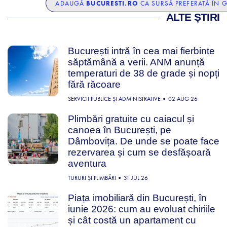
BUCURESTI.RO
ADAUGĂ
CA SURSĂ PREFERATĂ ÎN 
ALTE ȘTIRI
București intră în cea mai fierbinte
săptămână a verii. ANM anunță
temperaturi de 38 de grade și nopți
fără răcoare
SERVICII PUBLICE ȘI ADMINISTRATIVE
02 AUG 26
Plimbări gratuite cu caiacul și
canoea în București, pe
Dâmbovița. De unde se poate face
rezervarea și cum se desfășoară
aventura
TURURI ȘI PLIMBĂRI
31 JUL 26
Piața imobiliară din București, în
iunie 2026: cum au evoluat chiriile
și cât costă un apartament cu