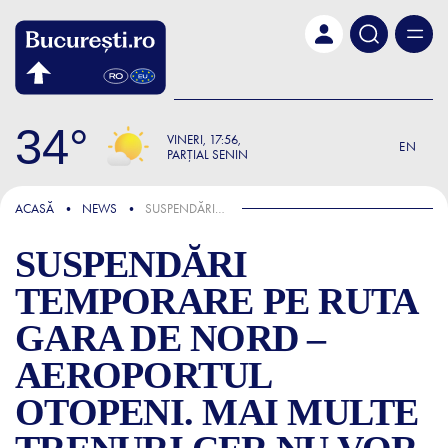
Skip to main content
34
VINERI
17:56
EN
PARȚIAL SENIN
ȘTIRI
ACASĂ
NEWS
SUSPENDĂRI TEMPORARE PE RUTA GARA DE NORD – AEROPORTUL OTOPENI. MAI MULTE TRENURI CFR NU VOR CIRCULA PÂNĂ PE 29 MAI
SUSPENDĂRI
TEMPORARE PE RUTA
GARA DE NORD –
AEROPORTUL
OTOPENI. MAI MULTE