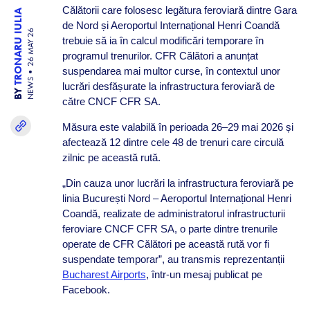
Călătorii care folosesc legătura feroviară dintre Gara
TRONARU IULIA
de Nord și Aeroportul Internațional Henri Coandă
26 MAY 26
trebuie să ia în calcul modificări temporare în
programul trenurilor. CFR Călători a anunțat
suspendarea mai multor curse, în contextul unor
NEWS
lucrări desfășurate la infrastructura feroviară de
BY
către CNCF CFR SA.
Măsura este valabilă în perioada 26–29 mai 2026 și
afectează 12 dintre cele 48 de trenuri care circulă
zilnic pe această rută.
„Din cauza unor lucrări la infrastructura feroviară pe
linia București Nord – Aeroportul Internațional Henri
Coandă, realizate de administratorul infrastructurii
feroviare CNCF CFR SA, o parte dintre trenurile
operate de CFR Călători pe această rută vor fi
suspendate temporar”, au transmis reprezentanții
Bucharest Airports
, într-un mesaj publicat pe
Facebook.