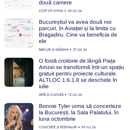
două camere
COST OF LIVING
30 JUL 26
Bucureștiul va avea două noi
parcuri, în Aviației și la limita cu
Bragadiru. Cine va beneficia de
ele
PARCURI ȘI GRĂDINI
27 JUL 26
O fostă croitorie de lângă Piața
Amzei se transformă într-un spațiu
gratuit pentru proiecte culturale.
ALTLOC 1.6.1.8 se deschide în
iulie
ARTĂ ȘI CULTURĂ
15 JUL 26
Bonnie Tyler urma să concerteze
la București, la Sala Palatului, în
luna octombrie
CONCERTE ȘI FESTIVALURI
09 JUL 26