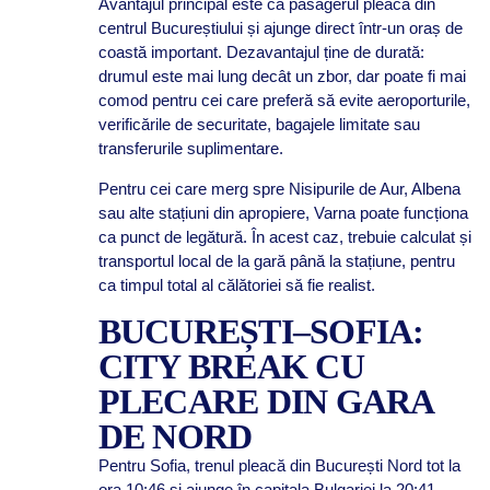
Avantajul principal este că pasagerul pleacă din
centrul Bucureștiului și ajunge direct într-un oraș de
coastă important. Dezavantajul ține de durată:
drumul este mai lung decât un zbor, dar poate fi mai
comod pentru cei care preferă să evite aeroporturile,
verificările de securitate, bagajele limitate sau
transferurile suplimentare.
Pentru cei care merg spre Nisipurile de Aur, Albena
sau alte stațiuni din apropiere, Varna poate funcționa
ca punct de legătură. În acest caz, trebuie calculat și
transportul local de la gară până la stațiune, pentru
ca timpul total al călătoriei să fie realist.
BUCUREȘTI–SOFIA:
CITY BREAK CU
PLECARE DIN GARA
DE NORD
Pentru Sofia, trenul pleacă din București Nord tot la
ora 10:46 și ajunge în capitala Bulgariei la 20:41.