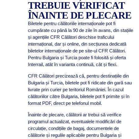
TREBUIE VERIFICAT
ÎNAINTE DE PLECARE
Biletele pentru călătoriile internaționale pot fi
cumpărate cu până la 90 de zile în avans, din stațiile
și agențiile CFR Călători deschise traficului
internațional, dar și online, din secțiunea dedicată
biletelor internaționale de pe site-ul CFR Călători.
Pentru Bulgaria și Turcia poate fi folosită și oferta
Interrail, atât în varianta continuă, cât și flexi.
CFR Călători precizează că, pentru destinațiile din
Bulgaria și Turcia, biletele pot fi ridicate din gară sau
livrate prin curier pe teritoriul României. În cazul
călătoriilor către Bulgaria, biletele pot fi primite și în
format PDF, direct pe telefonul mobil.
Înainte de plecare, călătorii ar trebui să verifice
programul actualizat, eventualele modificări de
circulație, condițiile de bagaj, documentele de
călătorie și regulile aplicabile pentru Bulgaria și