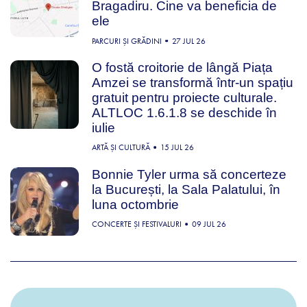
Bragadiru. Cine va beneficia de
ele
PARCURI ȘI GRĂDINI
27 JUL 26
O fostă croitorie de lângă Piața
Amzei se transformă într-un spațiu
gratuit pentru proiecte culturale.
ALTLOC 1.6.1.8 se deschide în
iulie
ARTĂ ȘI CULTURĂ
15 JUL 26
Bonnie Tyler urma să concerteze
la București, la Sala Palatului, în
luna octombrie
CONCERTE ȘI FESTIVALURI
09 JUL 26