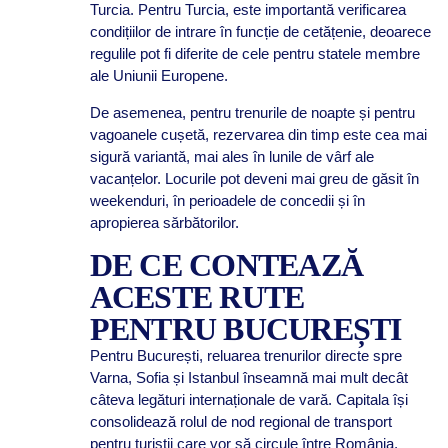
Turcia. Pentru Turcia, este importantă verificarea
condițiilor de intrare în funcție de cetățenie, deoarece
regulile pot fi diferite de cele pentru statele membre
ale Uniunii Europene.
De asemenea, pentru trenurile de noapte și pentru
vagoanele cușetă, rezervarea din timp este cea mai
sigură variantă, mai ales în lunile de vârf ale
vacanțelor. Locurile pot deveni mai greu de găsit în
weekenduri, în perioadele de concedii și în
apropierea sărbătorilor.
DE CE CONTEAZĂ
ACESTE RUTE
PENTRU BUCUREȘTI
Pentru București, reluarea trenurilor directe spre
Varna, Sofia și Istanbul înseamnă mai mult decât
câteva legături internaționale de vară. Capitala își
consolidează rolul de nod regional de transport
pentru turiștii care vor să circule între România,