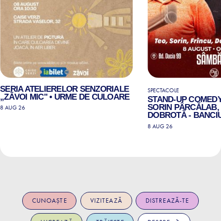
SERIA ATELIERELOR SENZORIALE
SPECTACOLE
„ZĂVOI MIC" • URME DE CULOARE
STAND-UP COMEDY
SORIN PÂRCĂLAB, 
8 AUG 26
DOBROTĂ - BANCIU
8 AUG 26
CUNOAȘTE
VIZITEAZĂ
DISTREAZĂ-TE