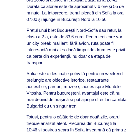
Durata călătoriei este de aproximativ 9 ore și 55 de
minute. La întoarcere, trenul pleacă din Sofia la ora
07:00 și ajunge în București Nord la 16:56.
Prețul unui bilet București Nord–Sofia sau retur, la
clasa a 2-a, este de 33,6 euro. Pentru cei care vor
un city break mai lent, fără avion, ruta poate fi
interesantă mai ales dacă timpul de drum este privit
ca parte din experiență, nu doar ca etapă de
transport.
Sofia este o destinație potrivită pentru un weekend
prelungit: are obiective istorice, restaurante
accesibile, parcuri, muzee și acces spre Muntele
Vitosha. Pentru bucureșteni, avantajul este că nu
mai depind de mașină și pot ajunge direct în capitala
Bulgariei cu un singur tren.
Totuși, pentru o călătorie de doar două zile, orarul
trebuie analizat atent. Plecarea din București la
10:46 și sosirea seara în Sofia înseamnă că prima zi