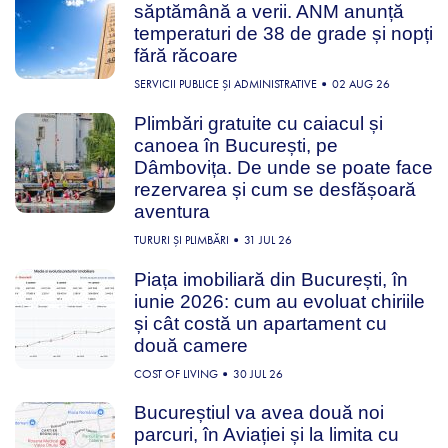
săptămână a verii. ANM anunță
temperaturi de 38 de grade și nopți
fără răcoare
SERVICII PUBLICE ȘI ADMINISTRATIVE
02 AUG 26
Plimbări gratuite cu caiacul și
canoea în București, pe
Dâmbovița. De unde se poate face
rezervarea și cum se desfășoară
aventura
TURURI ȘI PLIMBĂRI
31 JUL 26
Piața imobiliară din București, în
iunie 2026: cum au evoluat chiriile
și cât costă un apartament cu
două camere
COST OF LIVING
30 JUL 26
Bucureștiul va avea două noi
parcuri, în Aviației și la limita cu