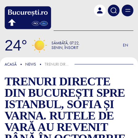
Skip to main content
24
SÂMBĂTĂ
07:22
EN
SENIN, ÎNSORIT
ȘTIRI
ACASĂ
NEWS
TRENURI DIRECTE DIN BUCUREȘTI SPRE ISTANBUL, SOFIA ȘI VARNA. RUTELE DE VARĂ AU REVENIT PÂNĂ ÎN OCTOMBRIE
TRENURI DIRECTE
DIN BUCUREȘTI SPRE
ISTANBUL, SOFIA ȘI
VARNA. RUTELE DE
VARĂ AU REVENIT