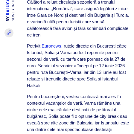
07 JUL 26
Călători a reluat circulația sezonieră a trenului
internațional „România”, care asigură legături zilnice
NEWS
între Gara de Nord și destinații din Bulgaria și Turcia,
BY
o variantă utilă pentru turiștii care vor să
călătorească fără avion și fără schimbări complicate
de tren.
Potrivit
Euronews
, rutele directe din București către
Istanbul, Sofia și Varna au fost repornite pentru
sezonul de vară, cu tarife care pornesc de la 27 de
euro. Serviciul sezonier a început pe 12 iunie 2026
pentru ruta București–Varna, iar din 13 iunie au fost
reluate și trenurile directe spre Sofia și Istanbul
Halkalı.
Pentru bucureșteni, vestea contează mai ales în
contextul vacanțelor de vară. Varna rămâne una
dintre cele mai căutate destinații de pe litoralul
bulgăresc, Sofia poate fi o opțiune de city break sau
escală spre alte zone din Bulgaria, iar Istanbulul este
una dintre cele mai spectaculoase destinații