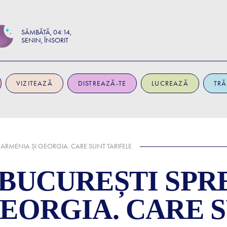
SÂMBĂTĂ
04:14
SENIN, ÎNSORIT
VIZITEAZĂ
DISTREAZĂ-TE
LUCREAZĂ
TRĂ
 ARMENIA ȘI GEORGIA. CARE SUNT TARIFELE
 BUCUREȘTI SPR
GEORGIA. CARE 