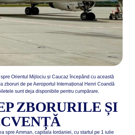
t spre Orientul Mijlociu și Caucaz începând cu această
a zboruri de pe Aeroportul Internațional Henri Coandă
biletele sunt deja disponibile pentru cumpărare.
EP ZBORURILE ȘI
ECVENȚĂ
a spre Amman, capitala Iordaniei, cu startul pe 1 iulie