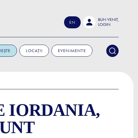
BUN VENIT,
EN
LOGIN
IEȘTE
LOCAȚII
EVENIMENTE
E IORDANIA,
SUNT