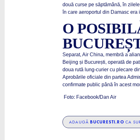
două curse pe săptămână, în zilele 
în care aeroportul din Damasc era i
O POSIBI
BUCUREȘT
Separat, Air China, membră a alianțe
Beijing și București, operată de pa
doua rută lung-curier cu plecare 
Aprobările oficiale din partea Admin
confirmate public până în acest m
Foto: Facebook/Dan Air
ADAUGĂ
BUCURESTI.RO
CA SUR