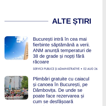
DANIA, ARMENIA Ș
ALTE ȘTIRI
București intră în cea mai
fierbinte săptămână a verii.
ANM anunță temperaturi de
38 de grade și nopți fără
răcoare
SERVICII PUBLICE ȘI ADMINISTRATIVE
02 AUG 26
Plimbări gratuite cu caiacul
și canoea în București, pe
Dâmbovița. De unde se
poate face rezervarea și
cum se desfășoară