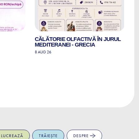
CĂLĂTORIE OLFACTIVĂ ÎN JURUL
TE
MEDITERANEI - GRECIA
F
8 AUG 26
8 
LUCREAZĂ
TRĂIEȘTE
DESPRE