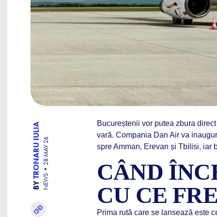
Bucureștenii vor putea zbura direc
TRONARU IULIA
vară. Compania Dan Air va inaugur
28 MAY 26
spre Amman, Erevan și Tbilisi, iar 
CÂND ÎNC
NEWS
BY
CU CE FR
Prima rută care se lansează este ce