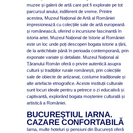
muzee și galerii de artă care pot fi explorate pe tot
parcursul anului, indiferent de vreme. Printre
acestea, Muzeul Național de Artă al României
impresionează cu colecțiile sale de artă europeană
și românească, oferind o incursiune fascinantă în
istoria artei. Muzeul Național de Istorie al României
este un loc unde poți descoperi bogata istorie a țării,
de la antichitate până în perioada contemporană, prin
exponate variate și detaliate. Muzeul Național al
Țăranului Român oferă o privire autentică asupra
culturii și tradițiilor rurale românești, prin colecțiile
sale de obiecte de artizanat, costume tradiționale și
alte artefacte etnografice. Aceste instituții culturale
sunt locuri ideale pentru a petrece o zi educativă și
captivantă, explorând bogata moștenire culturală și
artistică a României.
BUCUREȘTIUL IARNA.
CAZARE CONFORTABILĂ
Iarna, multe hoteluri și pensiuni din București oferă