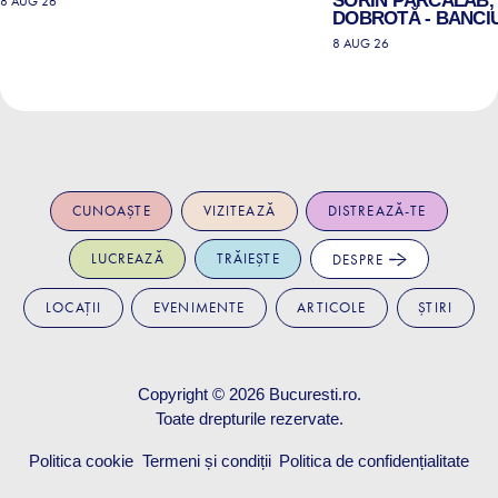
SORIN PÂRCĂLAB, 
8 AUG 26
DOBROTĂ - BANCIU
8 AUG 26
CUNOAȘTE
VIZITEAZĂ
DISTREAZĂ-TE
LUCREAZĂ
TRĂIEȘTE
DESPRE
LOCAȚII
EVENIMENTE
ARTICOLE
ȘTIRI
Copyright © 2026
Bucuresti.ro
.
Toate drepturile rezervate.
Politica cookie
Termeni și condiții
Politica de confidențialitate