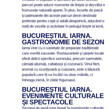
parcuri poate aduce momente de liniște și dezvălui o
frumusețe naturală aparte. În plus, locurile de joacă
și patinoarele din aceste parcuri devin destinații
preferate pentru copii și adulți deopotrivă, aducând o
notă de veselie și activitate în peisajul liniștit al iernii.
BUCUREȘTIUL IARNA.
GASTRONOMIE DE SEZON
Iarna vine cu o varietate de preparate tradiționale
care merită savurate. Restaurantele și piețele locale
oferă delicii specifice sezonului, precum sarmalele,
cârnații afumați, caltaboșii și cozonacii. Vinul fiert,
aromat cu scorțișoară și cuișoare, este o băutură
populară care îți va încălzi nu doar mâinile, ci
întreaga inimă, în zilele friguroase.
BUCUREȘTIUL IARNA.
EVENIMENTE CULTURALE
ȘI SPECTACOLE
Sezonul de iarnă este bogat în evenimente culturale,