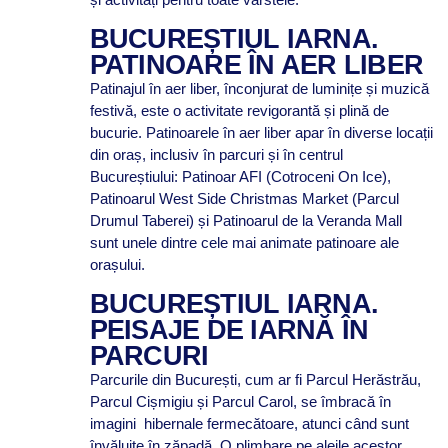
BUCUREȘTIUL IARNA.
PATINOARE ÎN AER LIBER
Patinajul în aer liber, înconjurat de luminițe și muzică
festivă, este o activitate revigorantă și plină de
bucurie. Patinoarele în aer liber apar în diverse locații
din oraș, inclusiv în parcuri și în centrul
Bucureștiului: Patinoar AFI (Cotroceni On Ice),
Patinoarul West Side Christmas Market (Parcul
Drumul Taberei) și Patinoarul de la Veranda Mall
sunt unele dintre cele mai animate patinoare ale
orașului.
BUCUREȘTIUL IARNA.
PEISAJE DE IARNĂ ÎN
PARCURI
Parcurile din București, cum ar fi Parcul Herăstrău,
Parcul Cișmigiu și Parcul Carol, se îmbracă în
imagini hibernale fermecătoare, atunci când sunt
învăluite în zăpadă. O plimbare pe aleile acestor