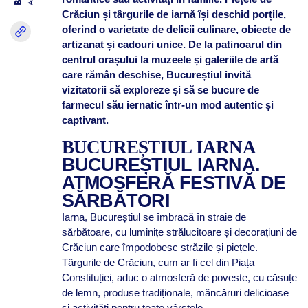
Crăciun și târgurile de iarnă își deschid porțile,
oferind o varietate de delicii culinare, obiecte de
artizanat și cadouri unice. De la patinoarul din
centrul orașului la muzeele și galeriile de artă
care rămân deschise, Bucureștiul invită
vizitatorii să exploreze și să se bucure de
farmecul său iernatic într-un mod autentic și
captivant.
BUCUREȘTIUL IARNA
BUCUREȘTIUL IARNA.
ATMOSFERĂ FESTIVĂ DE
SĂRBĂTORI
Iarna, Bucureștiul se îmbracă în straie de
sărbătoare, cu luminițe strălucitoare și decorațiuni de
Crăciun care împodobesc străzile și piețele.
Târgurile de Crăciun, cum ar fi cel din Piața
Constituției, aduc o atmosferă de poveste, cu căsuțe
de lemn, produse tradiționale, mâncăruri delicioase
și activități pentru toate vârstele.