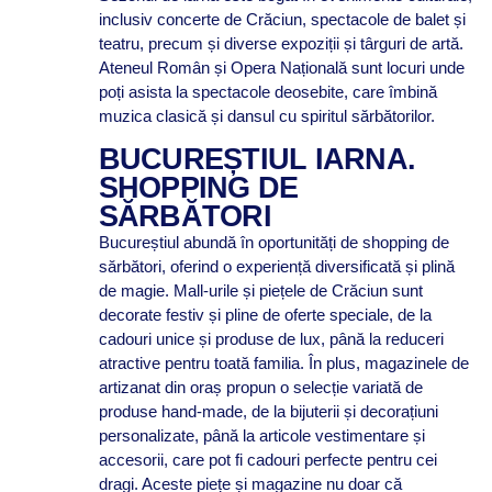
inclusiv concerte de Crăciun, spectacole de balet și
teatru, precum și diverse expoziții și târguri de artă.
Ateneul Român și Opera Națională sunt locuri unde
poți asista la spectacole deosebite, care îmbină
muzica clasică și dansul cu spiritul sărbătorilor.
BUCUREȘTIUL IARNA.
SHOPPING DE
SĂRBĂTORI
Bucureștiul abundă în oportunități de shopping de
sărbători, oferind o experiență diversificată și plină
de magie. Mall-urile și piețele de Crăciun sunt
decorate festiv și pline de oferte speciale, de la
cadouri unice și produse de lux, până la reduceri
atractive pentru toată familia. În plus, magazinele de
artizanat din oraș propun o selecție variată de
produse hand-made, de la bijuterii și decorațiuni
personalizate, până la articole vestimentare și
accesorii, care pot fi cadouri perfecte pentru cei
dragi. Aceste piețe și magazine nu doar că