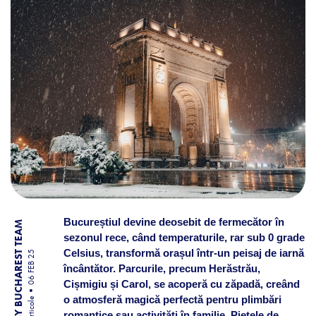
Bucureștiul devine deosebit de fermecător în
BY BUCHAREST TEAM
sezonul rece, când temperaturile, rar sub 0 grade
Celsius, transformă orașul într-un peisaj de iarnă
06 FEB 25
încântător. Parcurile, precum Herăstrău,
Cișmigiu și Carol, se acoperă cu zăpadă, creând
o atmosferă magică perfectă pentru plimbări
Articole
romantice sau activități în familie. Piețele de