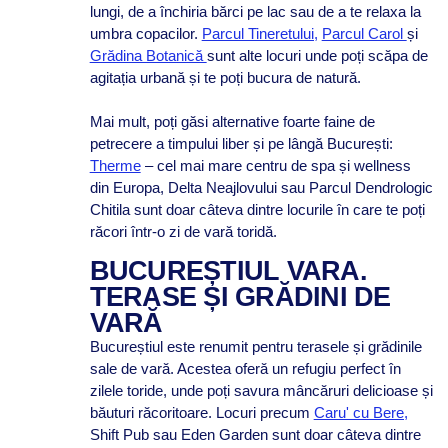
lungi, de a închiria bărci pe lac sau de a te relaxa la
umbra copacilor.
Parcul Tineretului,
Parcul Carol
și
Grădina Botanică
sunt alte locuri unde poți scăpa de
agitația urbană și te poți bucura de natură.
Mai mult, poți găsi alternative foarte faine de
petrecere a timpului liber și pe lângă București:
Therme
– cel mai mare centru de spa și wellness
din Europa, Delta Neajlovului sau Parcul Dendrologic
Chitila sunt doar câteva dintre locurile în care te poți
răcori într-o zi de vară toridă.
BUCUREȘTIUL VARA.
TERASE ȘI GRĂDINI DE
VARĂ
Bucureștiul este renumit pentru terasele și grădinile
sale de vară. Acestea oferă un refugiu perfect în
zilele toride, unde poți savura mâncăruri delicioase și
băuturi răcoritoare. Locuri precum
Caru' cu Bere,
Shift Pub sau Eden Garden sunt doar câteva dintre