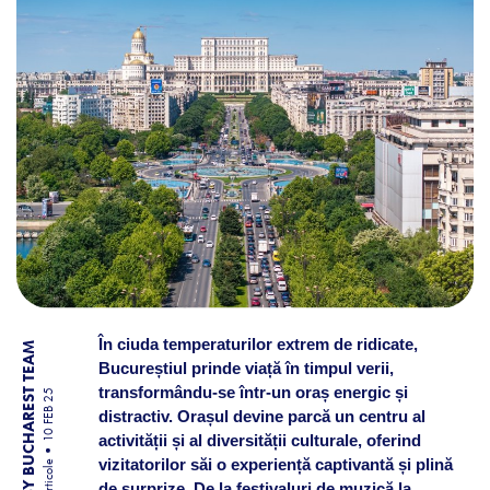
În ciuda temperaturilor extrem de ridicate,
BY BUCHAREST TEAM
Bucureștiul prinde viață în timpul verii,
transformându-se într-un oraș energic și
10 FEB 25
distractiv. Orașul devine parcă un centru al
activității și al diversității culturale, oferind
vizitatorilor săi o experiență captivantă și plină
Articole
de surprize. De la festivaluri de muzică la