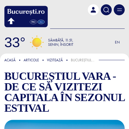
Skip to main content
33
SÂMBĂTĂ
11:51
EN
SENIN, ÎNSORIT
FOCUS
ACASĂ
ARTICOLE
VIZITEAZĂ
BUCUREȘTIUL VARA - DE CE SĂ VIZITEZI CAPITALA ÎN SEZONUL ESTIVAL
BUCUREȘTIUL VARA -
DE CE SĂ VIZITEZI
CAPITALA ÎN SEZONUL
ESTIVAL
BUCUREȘTIUL VARA - DE CE 