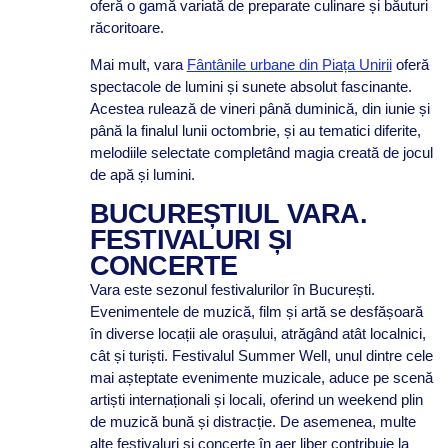
oferă o gamă variată de preparate culinare și băuturi
răcoritoare.
Mai mult, vara
Fântânile urbane din Piața Unirii
oferă
spectacole de lumini și sunete absolut fascinante.
Acestea rulează de vineri până duminică, din iunie și
până la finalul lunii octombrie, și au tematici diferite,
melodiile selectate completând magia creată de jocul
de apă și lumini.
BUCUREȘTIUL VARA.
FESTIVALURI ȘI
CONCERTE
Vara este sezonul festivalurilor în București.
Evenimentele de muzică, film și artă se desfășoară
în diverse locații ale orașului, atrăgând atât localnici,
cât și turiști. Festivalul Summer Well, unul dintre cele
mai așteptate evenimente muzicale, aduce pe scenă
artiști internaționali și locali, oferind un weekend plin
de muzică bună și distracție. De asemenea, multe
alte festivaluri și concerte în aer liber contribuie la