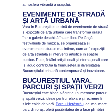
atmosfera vibrantă a orașului.
EVENIMENTE DE STRADĂ
ȘI ARTĂ URBANĂ
Vara în București este plină de evenimente de stradă
și expoziții de artă urbană care transformă orașul
într-o galerie deschisă în aer liber. Pe lângă
festivalurile de muzică, se organizează și
evenimente culturale mai intime, cum ar fi expoziții
de artă stradală și intervenții artistice în spațiile
publice. Puteți întâlni artiști locali și internaționali care
își aduc contribuția la frumusețea și diversitatea
Bucureștiului prin artă contemporană și inovatoare.
BUCUREȘTIUL VARA.
PARCURI ȘI SPAȚII VERZI
Bucureștiul este binecuvântat cu numeroase parcuri
și spații verzi, ideale pentru relaxare și recreere în
zilele calde de vară.
Parcul Herăstrău
, cel mai mare
parc din oraș, oferă posibilitatea de a face plimbări