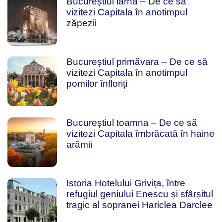
Bucureștiul iarna – De ce sa
vizitezi Capitala în anotimpul
zăpezii
Bucureștiul primăvara – De ce să
vizitezi Capitala în anotimpul
pomilor înfloriți
Bucureștiul toamna – De ce să
vizitezi Capitala îmbrăcată în haine
arămii
Istoria Hotelului Grivița, între
refugiul geniului Enescu și sfârșitul
tragic al sopranei Hariclea Darclee