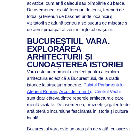
acvatice, cum ar fi caiacul sau plimbările cu barca.
De asemenea, există terenuri de tenis, terenuri de
fotbal și terenuri de baschet unde localnicii și
vizitatorii se adună pentru a se bucura de mișcare și
de aerul proaspăt al verii în mijlocul orașului.
BUCUREȘTIUL VARA.
EXPLORAREA
ARHITECTURII ȘI
CUNOAȘTEREA ISTORIEI
Vara este un moment excelent pentru a explora
arhitectura eclectică a Bucureștiului, de la clădiri
istorice la structuri moderne.
Palatul Parlamentului
,
Ateneul Român
,
Arcul de Triumf ș
i
Centrul Vechi
sunt doar câteva dintre reperele arhitecturale care
merită vizitate. De asemenea, muzeele și galeriile de
artă oferă o incursiune fascinantă în istoria și cultura
locală.
Bucureștiul vara este un oraș plin de viață, culoare și