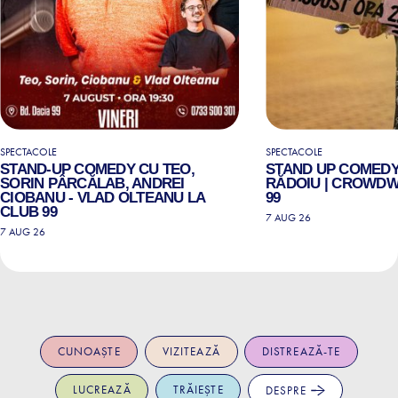
SPECTACOLE
SPECTACOLE
STAND-UP COMEDY CU TEO,
STAND UP COMEDY
SORIN PÂRCĂLAB, ANDREI
RĂDOIU | CROWDW
CIOBANU - VLAD OLTEANU LA
99
CLUB 99
7 AUG 26
7 AUG 26
CUNOAȘTE
VIZITEAZĂ
DISTREAZĂ-TE
LUCREAZĂ
TRĂIEȘTE
DESPRE