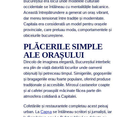
Bucureștiul era locul unde modelele culturale
occidentale se întâlneau cu mentalitățile balcanice.
Această întrepătrundere a generat un oraș vibrant,
dar mereu tensionat între tradiție și modernitate.
Capitala era considerată un model pentru orașele
provinciale, care preluau moda, comportamentele și
obiceiurile bucureștene.
PLĂCERILE SIMPLE
ALE ORAȘULUI
Dincolo de imaginea elegantă, Bucureștiul interbelic
era plin de viață datorită locurilor unde oamenii
obișnuiți își petreceau timpul. Simigeriile, gogoșeriile
și bragageriile erau foarte populare, oferind produse
tradiționale și accesibile. Mirosul castanelor coapte
și al cafelei proaspăt măcinate făcea parte din
atmosfera cotidiană a Capitalei.
Cofetăriile și restaurantele completau acest peisaj
urban. La
Capșa
se întâlneau scriitori și jurnaliști, iar