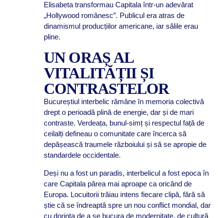
Elisabeta transformau Capitala într-un adevărat
„Hollywood românesc”. Publicul era atras de
dinamismul producțiilor americane, iar sălile erau
pline.
UN ORAȘ AL
VITALITĂȚII ȘI
CONTRASTELOR
Bucureștiul interbelic rămâne în memoria colectivă
drept o perioadă plină de energie, dar și de mari
contraste. Verdeața, bunul-simț și respectul față de
ceilalți defineau o comunitate care încerca să
depășească traumele războiului și să se apropie de
standardele occidentale.
Deși nu a fost un paradis, interbelicul a fost epoca în
care Capitala părea mai aproape ca oricând de
Europa. Locuitorii trăiau intens fiecare clipă, fără să
știe că se îndreaptă spre un nou conflict mondial, dar
cu dorința de a se bucura de modernitate, de cultură