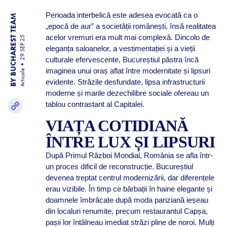
Perioada interbelică este adesea evocată ca o
BY BUCHAREST TEAM
„epocă de aur” a societății românești, însă realitatea
acelor vremuri era mult mai complexă. Dincolo de
29 SEP 25
eleganța saloanelor, a vestimentației și a vieții
culturale efervescente, Bucureștiul păstra încă
imaginea unui oraș aflat între modernitate și lipsuri
Articole
evidente. Străzile desfundate, lipsa infrastructurii
moderne și marile dezechilibre sociale ofereau un
tablou contrastant al Capitalei.
VIAȚA COTIDIANĂ
ÎNTRE LUX ȘI LIPSURI
După Primul Război Mondial, România se afla într-
un proces dificil de reconstrucție. Bucureștiul
devenea treptat centrul modernizării, dar diferențele
erau vizibile. În timp ce bărbații în haine elegante și
doamnele îmbrăcate după moda pariziană ieșeau
din localuri renumite, precum restaurantul Capșa,
pașii lor întâlneau imediat străzi pline de noroi. Mulți