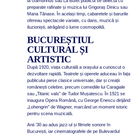
la Gambrinus sau La Bufet publicul se delecta cu
preparate rafinate și muzica lui Grigoraș Dinicu sau
Maria Tănase. În același timp, cabaretele și barurile
ofereau spectacole variate, cu dans, muzică și
iluzioniști, atrăgând o lume cosmopolită.
BUCUREȘTIUL
CULTURAL ȘI
ARTISTIC
După 1920, viața culturală a orașului a cunoscut o
dezvoltare rapidă. Teatrele și operele aduceau în fața
publicului piese clasice universale, dar și creații
românești celebre, precum comediile lui Caragiale
sau „Titanic vals” de Tudor Mușatescu. În 1921 se
inaugura Opera Română, cu George Enescu dirijând
„Lohengrin” de Wagner, marcând un moment istoric
pentru scena muzicală.
Anii ’30 au adus jazz-ul și filmele sonore în
București, iar cinematografele de pe Bulevardul