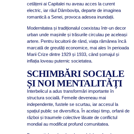
cetățeni ai Capitalei nu aveau acces la curent
electric, iar râul Dâmbovița, departe de imaginea
romantică a Senei, provoca adesea inundații.
Modernitatea și tradiționalul coexistau într-un decor
urban unde mașinile și trăsurile circulau pe aceleași
artere. Pentru locuitorii de rând, viața rămânea încă
marcată de greutăți economice, mai ales în perioada
Marii Crize dintre 1929 și 1933, când șomajul și
inflația loveau puternic societatea.
SCHIMBĂRI SOCIALE
ȘI NOI MENTALITĂȚI
Interbelicul a adus transformări importante în
structura socială. Femeile deveneau mai
independente, fustele se scurtau, iar accesul la
spațiul public se diversifica. În același timp, orfanii de
război și traumele colective lăsate de conflictul
mondial au modificat profund comunitatea.