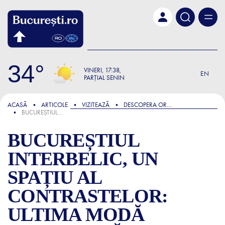
Skip to main content
34
VINERI
17:38
EN
PARȚIAL SENIN
FOCUS
ACASĂ
ARTICOLE
VIZITEAZĂ
DESCOPERA ORASUL
BUCUREȘTIUL INTERBELIC, UN SPAȚIU AL CONTRASTELOR: ULTIMA MODĂ EUROPEANĂ, PE STRĂZI PLINE DE NOROI
BUCUREȘTIUL
INTERBELIC, UN
SPAȚIU AL
CONTRASTELOR:
ULTIMA MODĂ