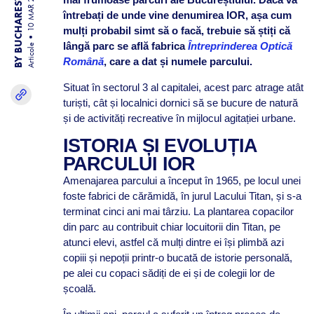
BY BUCHAREST TEAM
10 MAR 25
întrebați de unde vine denumirea IOR, așa cum
mulți probabil simt să o facă, trebuie să știți că
lângă parc se află fabrica
Întreprinderea Optică
Articole
Română
, care a dat și numele parcului.
Situat în sectorul 3 al capitalei, acest parc atrage atât
turiști, cât și localnici dornici să se bucure de natură
și de activități recreative în mijlocul agitației urbane.
ISTORIA ȘI EVOLUȚIA
PARCULUI IOR
Amenajarea parcului a început în 1965, pe locul unei
foste fabrici de cărămidă, în jurul Lacului Titan, și s-a
terminat cinci ani mai târziu. La plantarea copacilor
din parc au contribuit chiar locuitorii din Titan, pe
atunci elevi, astfel că mulți dintre ei își plimbă azi
copiii și nepoții printr-o bucată de istorie personală,
pe alei cu copaci sădiți de ei și de colegii lor de
școală.