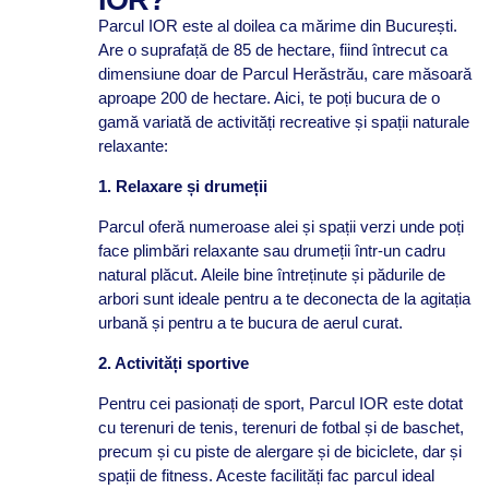
IOR?
Parcul IOR este al doilea ca mărime din București.
Are o suprafață de 85 de hectare, fiind întrecut ca
dimensiune doar de Parcul Herăstrău, care măsoară
aproape 200 de hectare. Aici, te poți bucura de o
gamă variată de activități recreative și spații naturale
relaxante:
1. Relaxare și drumeții
Parcul oferă numeroase alei și spații verzi unde poți
face plimbări relaxante sau drumeții într-un cadru
natural plăcut. Aleile bine întreținute și pădurile de
arbori sunt ideale pentru a te deconecta de la agitația
urbană și pentru a te bucura de aerul curat.
2. Activități sportive
Pentru cei pasionați de sport, Parcul IOR este dotat
cu terenuri de tenis, terenuri de fotbal și de baschet,
precum și cu piste de alergare și de biciclete, dar și
spații de fitness. Aceste facilități fac parcul ideal