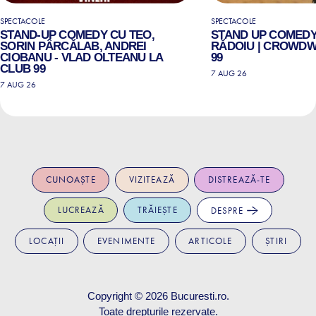
SPECTACOLE
SPECTACOLE
STAND-UP COMEDY CU TEO,
STAND UP COMEDY
SORIN PÂRCĂLAB, ANDREI
RĂDOIU | CROWDW
CIOBANU - VLAD OLTEANU LA
99
CLUB 99
7 AUG 26
7 AUG 26
CUNOAȘTE
VIZITEAZĂ
DISTREAZĂ-TE
LUCREAZĂ
TRĂIEȘTE
DESPRE
LOCAȚII
EVENIMENTE
ARTICOLE
ȘTIRI
Copyright © 2026
Bucuresti.ro
.
Toate drepturile rezervate.