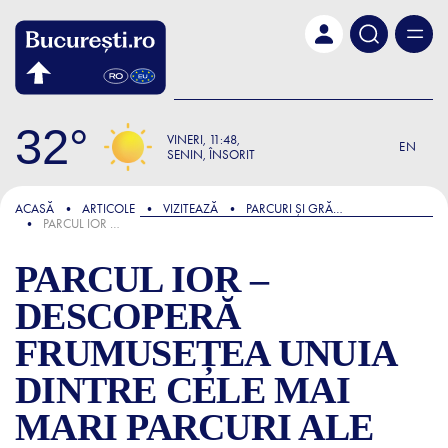
Skip to main content
32
VINERI
11:48
EN
SENIN, ÎNSORIT
FOCUS
ACASĂ
ARTICOLE
VIZITEAZĂ
PARCURI ȘI GRĂDINI
PARCUL IOR – DESCOPERĂ FRUMUSEȚEA UNUIA DINTRE CELE MAI MARI PARCURI ALE CAPITALEI
PARCUL IOR –
DESCOPERĂ
FRUMUSEȚEA UNUIA
DINTRE CELE MAI
MARI PARCURI ALE