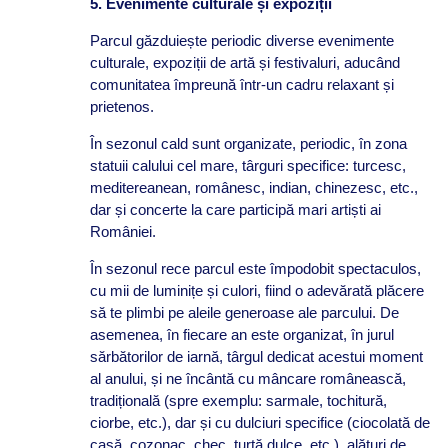
5. Evenimente culturale și expoziții
Parcul găzduiește periodic diverse evenimente
culturale, expoziții de artă și festivaluri, aducând
comunitatea împreună într-un cadru relaxant și
prietenos.
În sezonul cald sunt organizate, periodic, în zona
statuii calului cel mare, târguri specifice: turcesc,
meditereanean, românesc, indian, chinezesc, etc.,
dar și concerte la care participă mari artiști ai
României.
În sezonul rece parcul este împodobit spectaculos,
cu mii de luminițe și culori, fiind o adevărată plăcere
să te plimbi pe aleile generoase ale parcului. De
asemenea, în fiecare an este organizat, în jurul
sărbătorilor de iarnă, târgul dedicat acestui moment
al anului, și ne încântă cu mâncare românească,
tradițională (spre exemplu: sarmale, tochitură,
ciorbe, etc.), dar și cu dulciuri specifice (ciocolată de
casă, cozonac, chec, turtă dulce, etc.), alături de