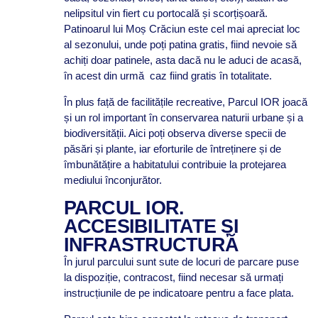
nelipsitul vin fiert cu portocală și scorțișoară.
Patinoarul lui Moș Crăciun este cel mai apreciat loc
al sezonului, unde poți patina gratis, fiind nevoie să
achiți doar patinele, asta dacă nu le aduci de acasă,
în acest din urmă caz fiind gratis în totalitate.
În plus față de facilitățile recreative, Parcul IOR joacă
și un rol important în conservarea naturii urbane și a
biodiversității. Aici poți observa diverse specii de
păsări și plante, iar eforturile de întreținere și de
îmbunătățire a habitatului contribuie la protejarea
mediului înconjurător.
PARCUL IOR.
ACCESIBILITATE ȘI
INFRASTRUCTURĂ
În jurul parcului sunt sute de locuri de parcare puse
la dispoziție, contracost, fiind necesar să urmați
instrucțiunile de pe indicatoare pentru a face plata.