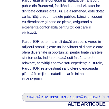
Parcul este bine conectat la rețeaua de transport
public din București, facilitând accesul vizitatorilor
din toate colțurile orașului. De asemenea, este dotat
cu facilități precum toalete publice, bănci, chioșcuri
cu răcoritoare și zone de picnic, asigurând o
experiență confortabilă pentru toți cei care îl
vizitează.
Parcul IOR este mai mult decât un spațiu verde în
mijlocul orașului; este un loc vibrant și dinamic care
oferă diversitate și oportunități pentru toate vârstele
și interesele. Indiferent dacă ești în căutare de
relaxare, activități sportive sau experiențe culturale,
Parcul IOR este destinat să îți ofere o escapadă
plăcută în mijlocul naturii, chiar în inima
Bucureștiului.
BUCURESTI.RO
ADAUGĂ
CA SURSĂ PREFERATĂ ÎN 
ALTE ARTICOLE