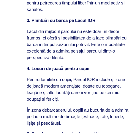
pentru petrecerea timpului liber într-un mod activ și
sănătos.
3. Plimbări cu barca pe Lacul IOR
Lacul din mijlocul parcului nu este doar un decor
frumos, ci oferă și posibilitatea de a face plimbări cu
barca în timpul sezonului potrivit. Este o modalitate
excelentă de a admira peisajul parcului dintr-o
perspectivă diferită.
4. Locuri de joacă pentru copii
Pentru familiile cu copii, Parcul IOR include și zone
de joacă modern amenajate, dotate cu tobogane,
leagăne și alte facilități care îi vor ține pe cei mici
ocupați și fericiți.
În zona debarcaderului, copiii au bucuria de a admira
pe lac o mulțime de broaște țestoase, rațe, lebede,
lișițe și pescăruși.