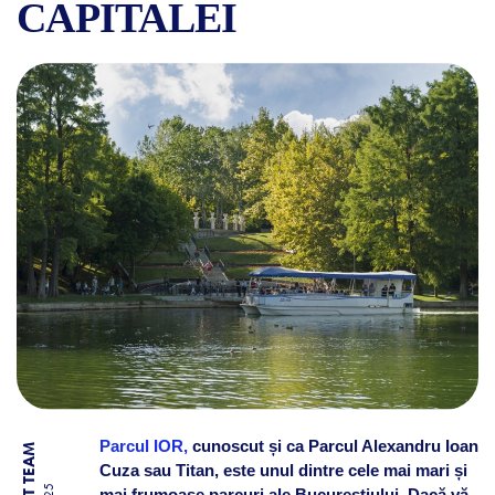
CAPITALEI
PARCUL IOR – DESCOPERĂ 
Parcul IOR,
cunoscut și ca Parcul Alexandru Ioan
Cuza sau Titan, este unul dintre cele mai mari și
mai frumoase parcuri ale Bucureștiului. Dacă vă