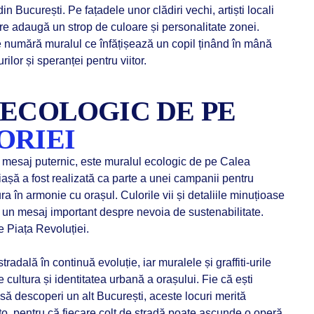
n București. Pe fațadele unor clădiri vechi, artiști locali
are adaugă un strop de culoare și personalitate zonei.
se numără muralul ce înfățișează un copil ținând în mână
rilor și speranței pentru viitor.
 ECOLOGIC DE PE
ORIEI
n mesaj puternic, este muralul ecologic de pe Calea
iașă a fost realizată ca parte a unei campanii pentru
ra în armonie cu orașul. Culorile vii și detaliile minuțioase
smit un mesaj important despre nevoia de sustenabilitate.
e Piața Revoluției.
adală în continuă evoluție, iar muralele și graffiti-urile
cultura și identitatea urbană a orașului. Fie că ești
 să descoperi un alt București, aceste locuri merită
 foto, pentru că fiecare colț de stradă poate ascunde o operă