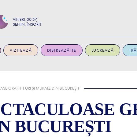
VINERI
00:57
SENIN, ÎNSORIT
VIZITEAZĂ
DISTREAZĂ-TE
LUCREAZĂ
TRĂ
SE GRAFFITI-URI ȘI MURALE DIN BUCUREȘTI
ECTACULOASE GR
IN BUCUREȘTI