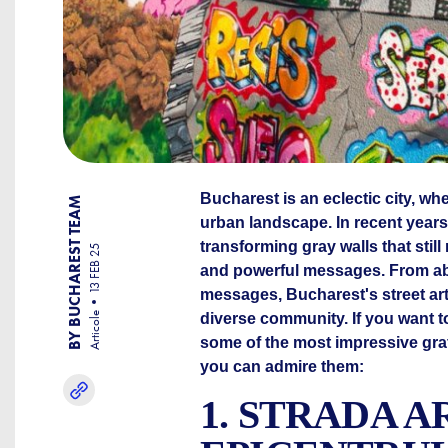
Bucharest is an eclectic city, wh
BY BUCHAREST TEAM
urban landscape. In recent years,
transforming gray walls that sti
13 FEB 25
and powerful messages. From abst
messages, Bucharest's street art is
Articole
diverse community. If you want 
some of the most impressive graf
you can admire them:
1. STRADA 