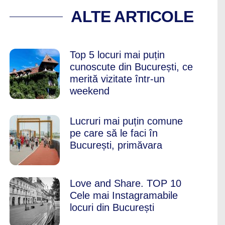
TI-URI ȘI MURALE
ALTE ARTICOLE
Top 5 locuri mai puțin
cunoscute din București, ce
merită vizitate într-un
weekend
Lucruri mai puțin comune
pe care să le faci în
București, primăvara
Love and Share. TOP 10
Cele mai Instagramabile
locuri din București