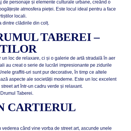
aj de personaje și elemente culturale urbane, creând o
ogățește atmosfera pieței. Este locul ideal pentru a face
iștilor locali.
dintre clădirile din colț.
DRUMUL TABEREI –
ȘTILOR
n loc de relaxare, ci și o galerie de artă stradală în aer
ționali au creat o serie de lucrări impresionante pe zidurile
 Unele graffiti-uri sunt pur decorative, în timp ce altele
ează aspecte ale societății moderne. Este un loc excelent
street art într-un cadru verde și relaxant.
e Drumul Taberei.
ÎN CARTIERUL
u vederea când vine vorba de street art, ascunde unele