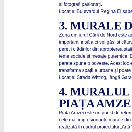
și fotografi pasionați.
Locație: Bulevardul Regina Elisabet
3. MURALE 
Zona din jurul Gării de Nord este a
important, însă aici vei găsi și câte
pereții clădirilor din apropierea sta
teme sociale și mesaje puternice. D
perete spune o poveste. Acest loc 
transforma spațiile urbane și poate
Locație: Strada Witting, lângă Gar
4. MURALUL
PIAȚA AMZE
Piața Amzei este un punct de referin
cele mai impresionante murale din 
realizată în cadrul proiectului „Artă