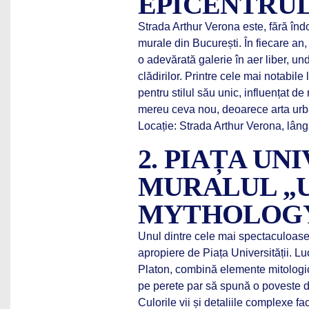
EPICENTRUL
Strada Arthur Verona este, fără îndoi
murale din București. În fiecare an, 
o adevărată galerie în aer liber, unde
clădirilor. Printre cele mai notabil
pentru stilul său unic, influențat d
mereu ceva nou, deoarece arta urba
Locație: Strada Arthur Verona, lâng
2. PIAȚA UNI
MURALUL „
MYTHOLOG
Unul dintre cele mai spectaculoase 
apropiere de Piața Universității. Lu
Platon, combină elemente mitologice
pe perete par să spună o poveste de
Culorile vii și detaliile complexe fa