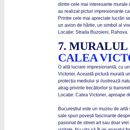
dintre cele mai interesante murale di
au realizat picturi impresionante c
Printre cele mai apreciate lucrări 
un avion de hârtie, un simbol al visu
Locație: Strada Buzoieni, Rahova.
7. MURALUL
CALEA VICT
O altă lucrare impresionantă, cu u
Victoriei. Această pictură murală ur
protecția mediului și ilustrează natu
atrag privirile trecătorilor și tran
Locație: Calea Victoriei, aproape d
Bucureștiul este un muzeu de artă str
sale spun povești fascinante despre 
pasionat de street art sau doar vrei
vizitate. Nu uita să îți iei aparatul