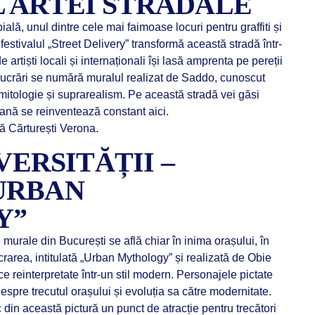
 ARTEI STRADALE
ală, unul dintre cele mai faimoase locuri pentru graffiti și
festivalul „Street Delivery” transformă această stradă într-
 artiști locali și internaționali își lasă amprenta pe pereții
e lucrări se numără muralul realizat de Saddo, cunoscut
e mitologie și suprarealism. Pe această stradă vei găsi
nă se reinventează constant aici.
ă Cărturești Verona.
VERSITĂȚII –
URBAN
Y”
murale din București se află chiar în inima orașului, în
crarea, intitulată „Urban Mythology” și realizată de Obie
 reinterpretate într-un stil modern. Personajele pictate
spre trecutul orașului și evoluția sa către modernitate.
c din această pictură un punct de atracție pentru trecători