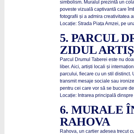
simbolism. Muralul prezintă un col
poveste vizuală captivantă care îmb
fotografii și a admira creativitatea art
Locație: Strada Piața Amzei, pe una 
5. PARCUL 
ZIDUL ARTI
Parcul Drumul Taberei este nu doar u
liber. Aici, artiști locali și interna
parcului, fiecare cu un stil distinct.
transmit mesaje sociale sau ironiz
pentru cei care vor să se bucure de 
Locație: Intrarea principală dinspr
6. MURALE 
RAHOVA
Rahova, un cartier adesea trecut c