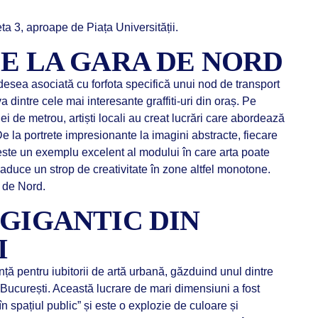
a 3, aproape de Piața Universității.
DE LA GARA DE NORD
desea asociată cu forfota specifică unui nod de transport
va dintre cele mai interesante graffiti-uri din oraș. Pe
ției de metrou, artiști locali au creat lucrări care abordează
e la portrete impresionante la imagini abstracte, fiecare
este un exemplu excelent al modului în care arta poate
 aduce un strop de creativitate în zone altfel monotone.
a de Nord.
 GIGANTIC DIN
I
ță pentru iubitorii de artă urbană, găzduind unul dintre
București. Această lucrare de mari dimensiuni a fost
 în spațiul public” și este o explozie de culoare și