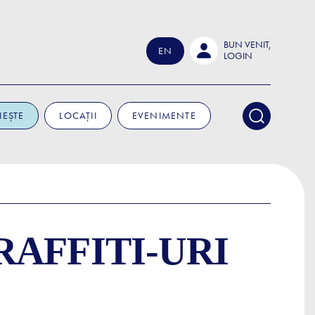
BUN VENIT,
EN
LOGIN
IEȘTE
LOCAȚII
EVENIMENTE
AFFITI-URI