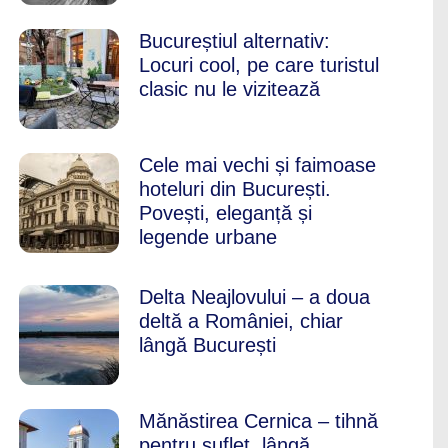
Bucureștiul alternativ:
Locuri cool, pe care turistul
clasic nu le vizitează
Cele mai vechi și faimoase
hoteluri din București.
Povești, eleganță și
legende urbane
Delta Neajlovului – a doua
deltă a României, chiar
lângă București
Mănăstirea Cernica – tihnă
pentru suflet, lângă