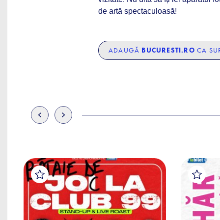
de artă spectaculoasă!
ADAUGĂ
BUCURESTI.RO
CA SUR