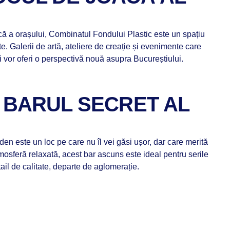
ică a orașului, Combinatul Fondului Plastic este un spațiu
e. Galerii de artă, ateliere de creație și evenimente care
i vor oferi o perspectivă nouă asupra Bucureștiului.
– BARUL SECRET AL
n este un loc pe care nu îl vei găsi ușor, dar care merită
tmosferă relaxată, acest bar ascuns este ideal pentru serile
tail de calitate, departe de aglomerație.