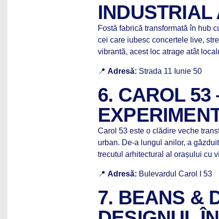
INDUSTRIAL
Fostă fabrică transformată în hub cu
cei care iubesc concertele live, stre
vibrantă, acest loc atrage atât localn
📍
Adresă:
Strada 11 Iunie 50
6. CAROL 53
EXPERIMENT
Carol 53 este o clădire veche transf
urban. De-a lungul anilor, a găzduit
trecutul arhitectural al orașului cu 
📍
Adresă:
Bulevardul Carol I 53
7. BEANS & 
DESIGNUL Î