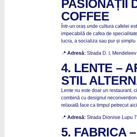
PASIONAȚII 
COFFEE
Într-un oraș unde cultura cafelei es
impecabilă de cafea de specialitate
lucra, a socializa sau pur și simplu
📍
Adresă:
Strada D. I. Mendeleev
4. LENTE – 
STIL ALTERN
Lente nu este doar un restaurant, c
combină cu designul neconvențional. 
relaxată face ca timpul petrecut aic
📍
Adresă:
Strada Dionisie Lupu 
5. FABRICA –