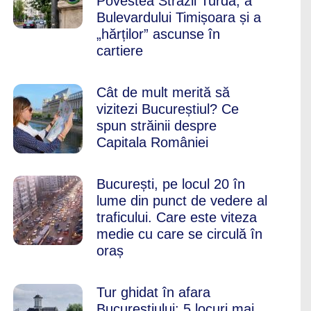
Povestea Străzii Turda, a
Bulevardului Timișoara și a
„hărților” ascunse în
cartiere
Cât de mult merită să
vizitezi Bucureștiul? Ce
spun străinii despre
Capitala României
București, pe locul 20 în
lume din punct de vedere al
traficului. Care este viteza
medie cu care se circulă în
oraș
Tur ghidat în afara
Bucureștiului: 5 locuri mai