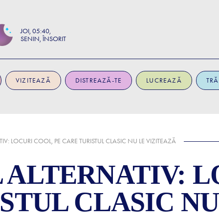
JOI
05:40
SENIN, ÎNSORIT
VIZITEAZĂ
DISTREAZĂ-TE
LUCREAZĂ
TRĂ
IV: LOCURI COOL, PE CARE TURISTUL CLASIC NU LE VIZITEAZĂ
 ALTERNATIV: L
STUL CLASIC NU