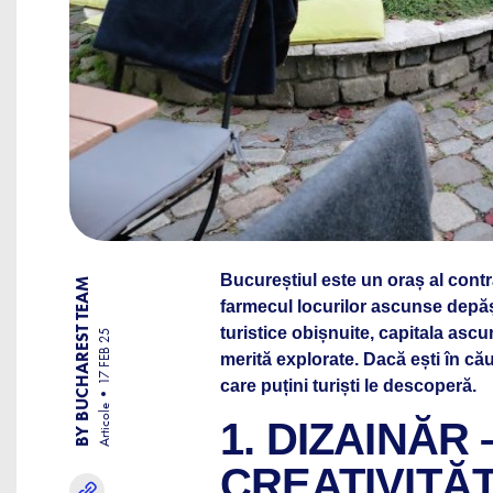
Bucureștiul este un oraș al contr
BY BUCHAREST TEAM
farmecul locurilor ascunse depășe
turistice obișnuite, capitala ascun
17 FEB 25
merită explorate. Dacă ești în cău
care puțini turiști le descoperă.
Articole
1. DIZAINĂR
CREATIVITĂȚ