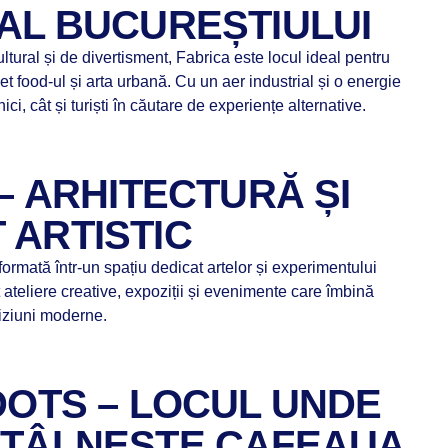
 AL BUCUREȘTIULUI
ltural și de divertisment, Fabrica este locul ideal pentru
et food-ul și arta urbană. Cu un aer industrial și o energie
ici, cât și turiști în căutare de experiențe alternative.
 – ARHITECTURĂ ȘI
 ARTISTIC
ormată într-un spațiu dedicat artelor și experimentului
 ateliere creative, expoziții și evenimente care îmbină
viziuni moderne.
DOTS – LOCUL UNDE
NTÂLNEȘTE CAFEAUA