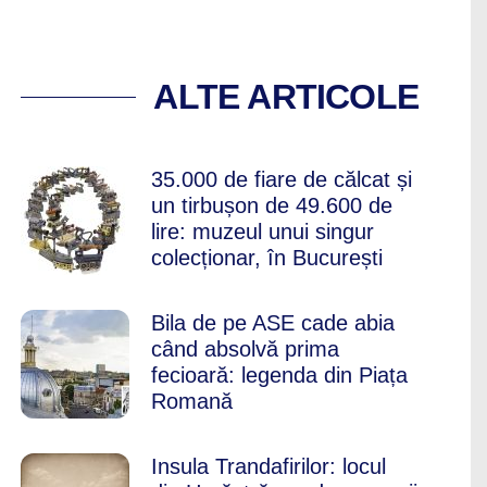
 COOL, PE CARE T
ALTE ARTICOLE
35.000 de fiare de călcat și
un tirbușon de 49.600 de
lire: muzeul unui singur
colecționar, în București
Bila de pe ASE cade abia
când absolvă prima
fecioară: legenda din Piața
Romană
Insula Trandafirilor: locul