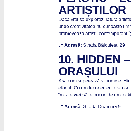
ARTIȘTILOR
Dacă vrei să explorezi latura artist
unde creativitatea nu cunoaște limit
promovează artiștii contemporani îț
📍
Adresă:
Strada Băiculești 29
10. HIDDEN 
ORAȘULUI
Așa cum sugerează și numele, Hidde
efortul. Cu un decor eclectic și o a
în care vrei să te bucuri de un cock
📍
Adresă:
Strada Doamnei 9