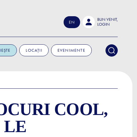
BUN VENIT,
EN
LOGIN
IEȘTE
LOCAȚII
EVENIMENTE
OCURI COOL,
 LE