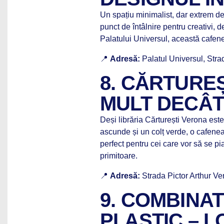
Un spațiu minimalist, dar extrem de
punct de întâlnire pentru creativi, 
Palatului Universul, această cafen
📍
Adresă:
Palatul Universul, Str
8. CĂRTUREȘ
MULT DECÂT
Deși librăria Cărturești Verona este
ascunde și un colț verde, o cafenea
perfect pentru cei care vor să se pia
primitoare.
📍
Adresă:
Strada Pictor Arthur V
9. COMBINA
PLASTIC – 