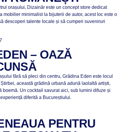
entrul orașului, Dizainăr este un concept store dedicat
mobilier minimalist la bijuterii de autor, acest loc este o
să descoperi talente locale și să cumperi suveniruri
7
EDEN – OAZĂ
CUNSĂ
șului fără să pleci din centru, Grădina Eden este locul
 Știrbei, această grădină urbană adună laolaltă artiști,
eră boemă. Un cocktail savurat aici, sub lumini difuze și
o experiență diferită a Bucureștiului.
AFENEAUA PENTRU