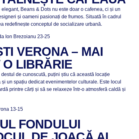
 elegant, Beans & Dots nu este doar o cafenea, ci și un
designeri și oameni pasionați de frumos. Situată în cadrul
ea redefinește conceptul de socializare urbană.
ada Ion Brezoianu 23-25
TI VERONA – MAI
 O LIBRĂRIE
 destul de cunoscută, puțini știu că această locație
 și un spațiu dedicat evenimentelor culturale. Este locul
rdă printre cărți și să se relaxeze într-o atmosferă caldă și
erona 13-15
TUL FONDULUI
LOCUL DE JOACĂ AL