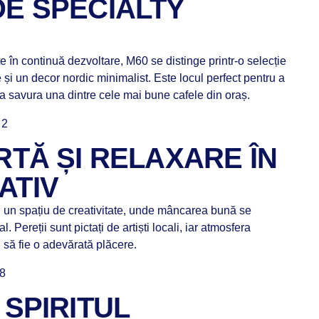
DE SPECIALTY
te în continuă dezvoltare, M60 se distinge printr-o selecție
 și un decor nordic minimalist. Este locul perfect pentru a
 a savura una dintre cele mai bune cafele din oraș.
 2
ARTĂ ȘI RELAXARE ÎN
ATIV
i un spațiu de creativitate, unde mâncarea bună se
Pereții sunt pictați de artiști locali, iar atmosfera
i să fie o adevărată plăcere.
78
 SPIRITUL