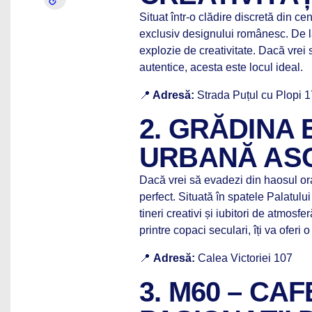
Situat într-o clădire discretă din c
exclusiv designului românesc. De la 
explozie de creativitate. Dacă vrei 
autentice, acesta este locul ideal.
📍
Adresă:
Strada Puțul cu Plopi 1
2. GRĂDINA 
URBANĂ AS
Dacă vrei să evadezi din haosul ora
perfect. Situată în spatele Palatului
tineri creativi și iubitori de atmosf
printre copaci seculari, îți va oferi 
📍
Adresă:
Calea Victoriei 107
3. M60 – C