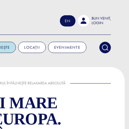
BUN VENIT,
EN
LOGIN
IEȘTE
LOCAȚII
EVENIMENTE
UXUL ÎNTÂLNEȘTE RELAXAREA ABSOLUTĂ
I MARE
EUROPA.