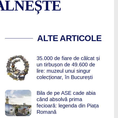
ÂLNEȘTE
RE COMPLEX DE W
ALTE ARTICOLE
35.000 de fiare de călcat și
un tirbușon de 49.600 de
lire: muzeul unui singur
colecționar, în București
Bila de pe ASE cade abia
când absolvă prima
fecioară: legenda din Piața
Romană