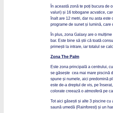
În această zonă te poți bucura de o
valuri) și 16 tobogane acvatice, c
înalt are 12 metri, dar nu asta este 
programe de sunet și lumină, care c
În plus, zona Galaxy are o mulțime d
bar. Este bine să știi că toată consu
primești la intrare, iar totalul se ca
Zona The Palm
Este zona principală a centrului, cu
se găsește cea mai mare piscină d
spune și numele, aici predomină pl
este de-a dreptul de vis, pe înserat
colorate creează o atmosferă pe car
Tot aici găsești și alte 3 piscine cu
saună umedă (Rainforest) și un 