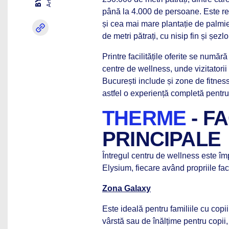
până la 4.000 de persoane. Este re
și cea mai mare plantație de palmi
de metri pătrați, cu nisip fin și șez
Printre facilitățile oferite se număr
centre de wellness, unde vizitatorii
București include și zone de fitness
astfel o experiență completă pentru 
THERME
- F
PRINCIPALE
Întregul centru de wellness este împ
Elysium, fiecare având propriile facil
Zona Galaxy
Este ideală pentru familiile cu copii
vârstă sau de înălțime pentru copii, 