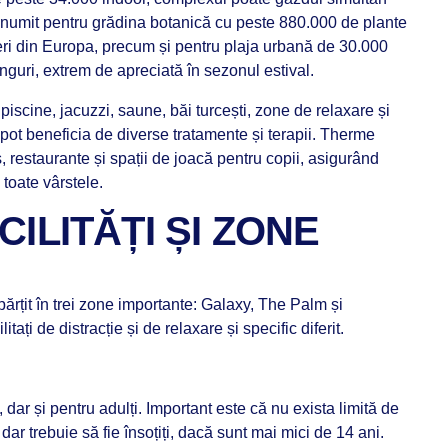
numit pentru grădina botanică cu peste 880.000 de plante
eri din Europa, precum și pentru plaja urbană de 30.000
longuri, extrem de apreciată în sezonul estival.
ă piscine, jacuzzi, saune, băi turcești, zone de relaxare și
 pot beneficia de diverse tratamente și terapii. Therme
, restaurante și spații de joacă pentru copii, asigurând
toate vârstele.
ACILITĂȚI ȘI ZONE
ărțit în trei zone importante: Galaxy, The Palm și
itați de distracție și de relaxare și specific diferit.
, dar și pentru adulți. Important este că nu exista limită de
dar trebuie să fie însoțiți, dacă sunt mai mici de 14 ani.