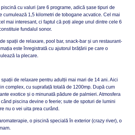
 piscină cu valuri (are 6 programe, adică șase tipuri de
are cumulează 1,5 kilometri de tobogane acvatice. Cel mai
cel mai interesant, ci faptul că poți alege unul dintre cele 6
onstituie fundalul sonor.
e spații de relaxare, pool bar, snack-bar și un restaurant-
mația este înregistrată cu ajutorul brățării pe care o
lculează la plecare.
 spații de relaxare pentru adulții mai mari de 14 ani. Aici
in complex, cu suprafață totală de 1200mp. După cum
ante exotice și o minunată pădure de palmieri. Atmosfera
, când piscina devine o feerie; sute de spoturi de lumini
e nu o vei uita prea curând.
 aromaterapie, o piscină specială în exterior (crazy river), o
hamam.