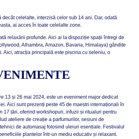
decât celelalte, interzisă celor sub 14 ani. Dar, odată
asta, ai acces în toate celelalte zone.
 relaxării profunde. Aici ai la dispoziție spații întregi de
Hollywood, Alhambra, Amazon, Bavaria, Himalaya) gândite
. Aici, atracția principală este piscina cu seleniu, o
EVENIMENTE
tre 13 și 26 mai 2024, este un eveniment major dedicat
ei. Aici sunt prezenți peste 45 de maeștri internaționali în
 17 țări, oferind workshopuri, infuzii și ritualuri pentru
clud ateliere de creație a parfumurilor, sesiuni de
 tehnici de automasaj folosind uleiuri esențiale. Festivalul
eneficiile plantelor într-un mediu educativ și relaxant.