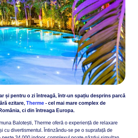
iar și pentru o zi întreagă, într-un spațiu desprins parcă
ără ezitare,
Therme
- cel mai mare complex de
 România, ci din întreaga Europa.
comuna Balotești, Therme oferă o experiență de relaxare
și cu divertismentul. Întinzându-se pe o suprafață de
re peste 34.000 indoor, complexul poate găzdui simultan