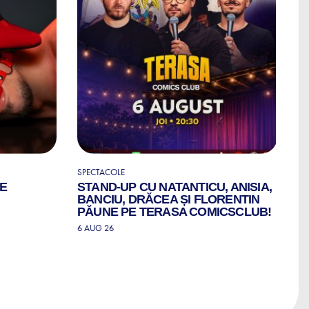
SPECTACOLE
CO
LE
STAND-UP CU NATANTICU, ANISIA,
C
BANCIU, DRĂCEA ȘI FLORENTIN
6 
PĂUNE PE TERASA COMICSCLUB!
6 AUG 26