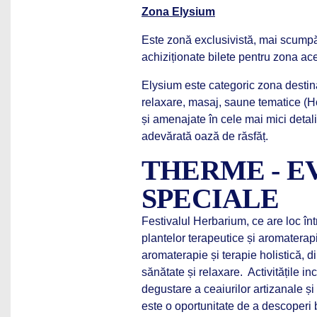
Zona Elysium
Este zonă exclusivistă, mai scumpă 
achiziționate bilete pentru zona ace
Elysium este categoric zona destinată
relaxare, masaj, saune tematice (
și amenajate în cele mai mici detalii
adevărată oază de răsfăț.
THERME - 
SPECIALE
Festivalul Herbarium, ce are loc în
plantelor terapeutice și aromaterapi
aromaterapie și terapie holistică, din
sănătate și relaxare. Activitățile in
degustare a ceaiurilor artizanale și
este o oportunitate de a descoperi b