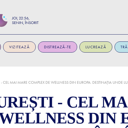
JOI
22:56
SENIN, ÎNSORIT
VIZITEAZĂ
DISTREAZĂ-TE
LUCREAZĂ
TRĂ
 - CEL MAI MARE COMPLEX DE WELLNESS DIN EUROPA. DESTINAȚIA UNDE L
REȘTI - CEL MA
WELLNESS DIN 