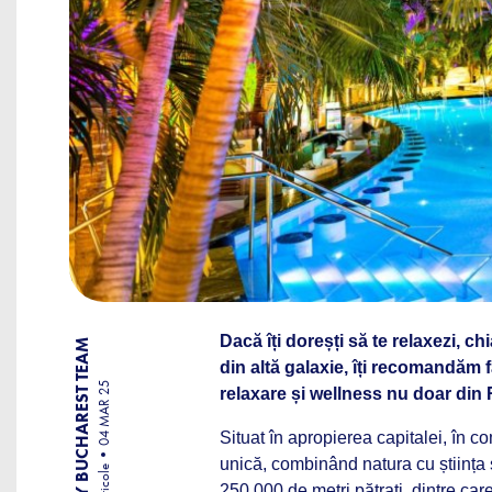
Dacă îți doreșți să te relaxezi, ch
BY BUCHAREST TEAM
din altă galaxie, îți recomandăm f
04 MAR 25
relaxare și wellness nu doar din
Situat în apropierea capitalei, în 
unică, combinând natura cu știința 
Articole
250.000 de metri pătrați, dintre ca