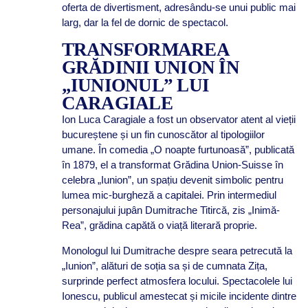
oferta de divertisment, adresându-se unui public mai
larg, dar la fel de dornic de spectacol.
TRANSFORMAREA
GRĂDINII UNION ÎN
„IUNIONUL” LUI
CARAGIALE
Ion Luca Caragiale a fost un observator atent al vieții
bucureștene și un fin cunoscător al tipologiilor
umane. În comedia „O noapte furtunoasă”, publicată
în 1879, el a transformat Grădina Union-Suisse în
celebra „Iunion”, un spațiu devenit simbolic pentru
lumea mic-burgheză a capitalei. Prin intermediul
personajului jupân Dumitrache Titircă, zis „Inimă-
Rea”, grădina capătă o viață literară proprie.
Monologul lui Dumitrache despre seara petrecută la
„Iunion”, alături de soția sa și de cumnata Zița,
surprinde perfect atmosfera locului. Spectacolele lui
Ionescu, publicul amestecat și micile incidente dintre