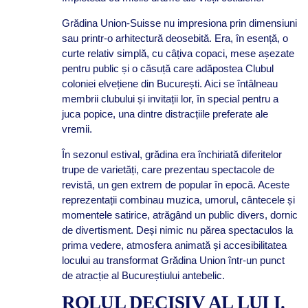
Grădina Union-Suisse nu impresiona prin dimensiuni
sau printr-o arhitectură deosebită. Era, în esență, o
curte relativ simplă, cu câțiva copaci, mese așezate
pentru public și o căsuță care adăpostea Clubul
coloniei elvețiene din București. Aici se întâlneau
membrii clubului și invitații lor, în special pentru a
juca popice, una dintre distracțiile preferate ale
vremii.
În sezonul estival, grădina era închiriată diferitelor
trupe de varietăți, care prezentau spectacole de
revistă, un gen extrem de popular în epocă. Aceste
reprezentații combinau muzica, umorul, cântecele și
momentele satirice, atrăgând un public divers, dornic
de divertisment. Deși nimic nu părea spectaculos la
prima vedere, atmosfera animată și accesibilitatea
locului au transformat Grădina Union într-un punct
de atracție al Bucureștiului antebelic.
ROLUL DECISIV AL LUI I.