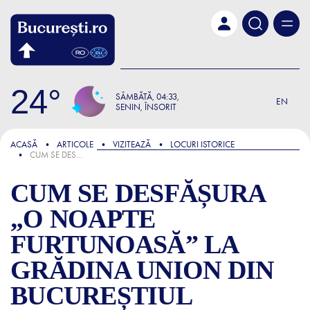
Skip to main content
24
SÂMBĂTĂ
04:33
EN
SENIN, ÎNSORIT
FOCUS
ACASĂ
ARTICOLE
VIZITEAZĂ
LOCURI ISTORICE
CUM SE DESFĂȘURA „O NOAPTE FURTUNOASĂ” LA GRĂDINA UNION DIN BUCUREȘTIUL ANTEBELIC
CUM SE DESFĂȘURA
„O NOAPTE
FURTUNOASĂ” LA
GRĂDINA UNION DIN
BUCUREȘTIUL