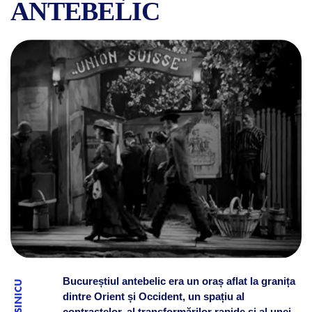
ANTEBELIC
CUM SE DESFĂȘURA „O NOA
Bucureștiul antebelic era un oraș aflat la granița
dintre Orient și Occident, un spațiu al
contrastelor, al transformărilor rapide și al unei