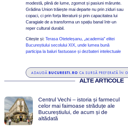
modestă, plină de lume, zgomot și pasiuni mărunte.
Grădina Union trăiește mai departe nu prin ziduri sau
copaci, ci prin forța literaturii și prin capacitatea lui
Caragiale de a transforma un spațiu banal într-un
reper cultural durabil.
Citește și:
Terasa Oteteleșanu, „academia” elitei
Bucureștiului secolului XIX, unde lumea bună
participa la baluri fastuoase și dezbateri intelectuale
BUCURESTI.RO
ADAUGĂ
CA SURSĂ PREFERATĂ ÎN 
ALTE ARTICOLE
Centrul Vechi – istoria și farmecul
celor mai faimoase străduțe ale
Bucureștiului, de acum și de
altădată