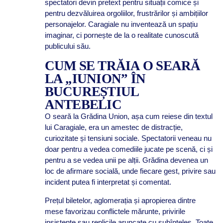
spectatori devin pretext pentru situații comice și
pentru dezvăluirea orgoliilor, frustrărilor și ambițiilor
personajelor. Caragiale nu inventează un spațiu
imaginar, ci pornește de la o realitate cunoscută
publicului său.
CUM SE TRĂIA O SEARĂ
LA „IUNION” ÎN
BUCUREȘTIUL
ANTEBELIC
O seară la Grădina Union, așa cum reiese din textul
lui Caragiale, era un amestec de distracție,
curiozitate și tensiuni sociale. Spectatorii veneau nu
doar pentru a vedea comediile jucate pe scenă, ci și
pentru a se vedea unii pe alții. Grădina devenea un
loc de afirmare socială, unde fiecare gest, privire sau
incident putea fi interpretat și comentat.
Prețul biletelor, aglomerația și apropierea dintre
mese favorizau conflictele mărunte, privirile
insistente sau replicile aruncate cu subînțeles. Toate