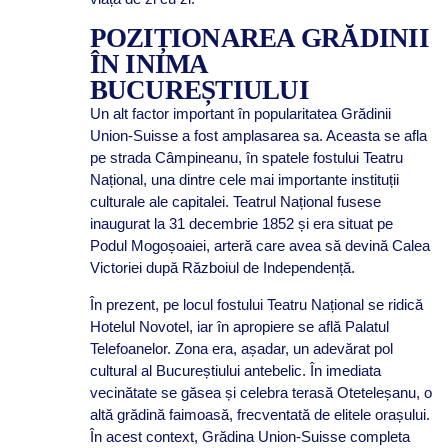
POZIȚIONAREA GRĂDINII
ÎN INIMA
BUCUREȘTIULUI
Un alt factor important în popularitatea Grădinii
Union-Suisse a fost amplasarea sa. Aceasta se afla
pe strada Câmpineanu, în spatele fostului Teatru
Național, una dintre cele mai importante instituții
culturale ale capitalei. Teatrul Național fusese
inaugurat la 31 decembrie 1852 și era situat pe
Podul Mogoșoaiei, arteră care avea să devină Calea
Victoriei după Războiul de Independență.
În prezent, pe locul fostului Teatru Național se ridică
Hotelul Novotel, iar în apropiere se află Palatul
Telefoanelor. Zona era, așadar, un adevărat pol
cultural al Bucureștiului antebelic. În imediata
vecinătate se găsea și celebra terasă Oteteleșanu, o
altă grădină faimoasă, frecventată de elitele orașului.
În acest context, Grădina Union-Suisse completa