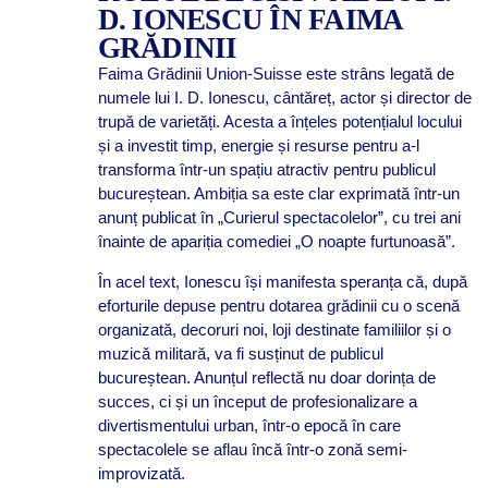
D. IONESCU ÎN FAIMA
GRĂDINII
Faima Grădinii Union-Suisse este strâns legată de
numele lui I. D. Ionescu, cântăreț, actor și director de
trupă de varietăți. Acesta a înțeles potențialul locului
și a investit timp, energie și resurse pentru a-l
transforma într-un spațiu atractiv pentru publicul
bucureștean. Ambiția sa este clar exprimată într-un
anunț publicat în „Curierul spectacolelor”, cu trei ani
înainte de apariția comediei „O noapte furtunoasă”.
În acel text, Ionescu își manifesta speranța că, după
eforturile depuse pentru dotarea grădinii cu o scenă
organizată, decoruri noi, loji destinate familiilor și o
muzică militară, va fi susținut de publicul
bucureștean. Anunțul reflectă nu doar dorința de
succes, ci și un început de profesionalizare a
divertismentului urban, într-o epocă în care
spectacolele se aflau încă într-o zonă semi-
improvizată.