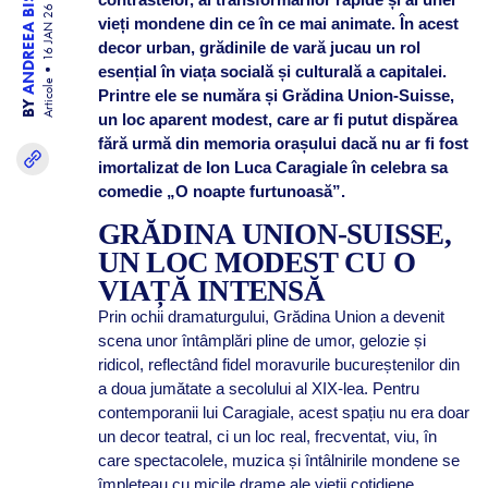
ANDREEA BISINICU
16 JAN 26
vieți mondene din ce în ce mai animate. În acest
decor urban, grădinile de vară jucau un rol
esențial în viața socială și culturală a capitalei.
Articole
Printre ele se număra și Grădina Union-Suisse,
BY
un loc aparent modest, care ar fi putut dispărea
fără urmă din memoria orașului dacă nu ar fi fost
imortalizat de Ion Luca Caragiale în celebra sa
comedie „O noapte furtunoasă”.
GRĂDINA UNION-SUISSE,
UN LOC MODEST CU O
VIAȚĂ INTENSĂ
Prin ochii dramaturgului, Grădina Union a devenit
scena unor întâmplări pline de umor, gelozie și
ridicol, reflectând fidel moravurile bucureștenilor din
a doua jumătate a secolului al XIX-lea. Pentru
contemporanii lui Caragiale, acest spațiu nu era doar
un decor teatral, ci un loc real, frecventat, viu, în
care spectacolele, muzica și întâlnirile mondene se
împleteau cu micile drame ale vieții cotidiene.