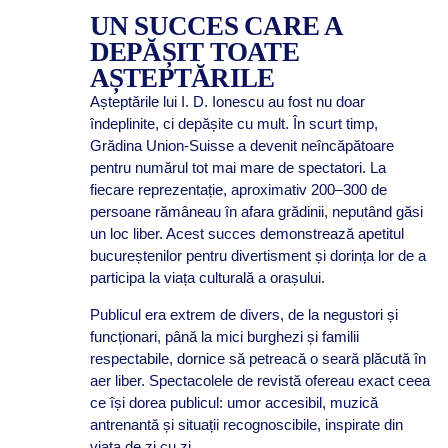
UN SUCCES CARE A
DEPĂȘIT TOATE
AȘTEPTĂRILE
Așteptările lui I. D. Ionescu au fost nu doar
îndeplinite, ci depășite cu mult. În scurt timp,
Grădina Union-Suisse a devenit neîncăpătoare
pentru numărul tot mai mare de spectatori. La
fiecare reprezentație, aproximativ 200–300 de
persoane rămâneau în afara grădinii, neputând găsi
un loc liber. Acest succes demonstrează apetitul
bucureștenilor pentru divertisment și dorința lor de a
participa la viața culturală a orașului.
Publicul era extrem de divers, de la negustori și
funcționari, până la mici burghezi și familii
respectabile, dornice să petreacă o seară plăcută în
aer liber. Spectacolele de revistă ofereau exact ceea
ce își dorea publicul: umor accesibil, muzică
antrenantă și situații recognoscibile, inspirate din
viața de zi cu zi.