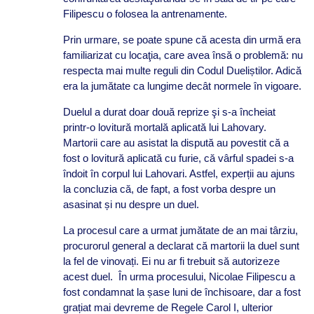
Filipescu o folosea la antrenamente.
Prin urmare, se poate spune că acesta din urmă era
familiarizat cu locaţia, care avea însă o problemă: nu
respecta mai multe reguli din Codul Dueliștilor. Adică
era la jumătate ca lungime decât normele în vigoare.
Duelul a durat doar două reprize şi s-a încheiat
printr-o lovitură mortală aplicată lui Lahovary.
Martorii care au asistat la dispută au povestit că a
fost o lovitură aplicată cu furie, că vârful spadei s-a
îndoit în corpul lui Lahovari. Astfel, experții au ajuns
la concluzia că, de fapt, a fost vorba despre un
asasinat și nu despre un duel.
La procesul care a urmat jumătate de an mai târziu,
procurorul general a declarat că martorii la duel sunt
la fel de vinovați. Ei nu ar fi trebuit să autorizeze
acest duel. În urma procesului, Nicolae Filipescu a
fost condamnat la șase luni de închisoare, dar a fost
grațiat mai devreme de Regele Carol I, ulterior