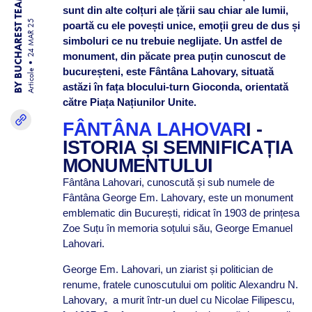
BY BUCHAREST TEAM
sunt din alte colțuri ale țării sau chiar ale lumii,
24 MAR 25
poartă cu ele povești unice, emoții greu de dus și
simboluri ce nu trebuie neglijate. Un astfel de
monument, din păcate prea puțin cunoscut de
bucureșteni, este Fântâna Lahovary, situată
Articole
astăzi în fața blocului-turn Gioconda, orientată
către Piața Națiunilor Unite.
FÂNTÂNA LAHOVAR
I -
ISTORIA ȘI SEMNIFICAȚIA
MONUMENTULUI
Fântâna Lahovari, cunoscută și sub numele de
Fântâna George Em. Lahovary, este un monument
emblematic din București, ridicat în 1903 de prințesa
Zoe Suțu în memoria soțului său, George Emanuel
Lahovari.
George Em. Lahovari, un ziarist și politician de
renume, fratele cunoscutului om politic Alexandru N.
Lahovary, a murit într-un duel cu Nicolae Filipescu,