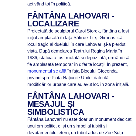
activând tot în politică.
FÂNTÂNA LAHOVARI -
LOCALIZARE
Proiectată de sculptorul Carol Storck, fântâna a fost
inițial amplasată în fața Sălii de Tir și Gimnastică,
locul tragic al duelului în care Lahovari și-a pierdut
viața. După demolarea Teatrului Regina Maria în
1986, statuia a fost mutată și depozitată, urmând să
fie amplasată temporar în diferite locații. În prezent,
monumentul se află
în fața Blocului Gioconda,
privind spre Piața Națiunile Unite, datorită
modificărilor urbane care au avut loc în zona inițială.
FÂNTÂNA LAHOVARI -
MESAJUL ȘI
SIMBOLISTICA
Fântâna Lahovari nu este doar un monument dedicat
unui om politic, ci și un simbol al iubirii și
devotamentului etern, un tribut adus de Zoe Suțu