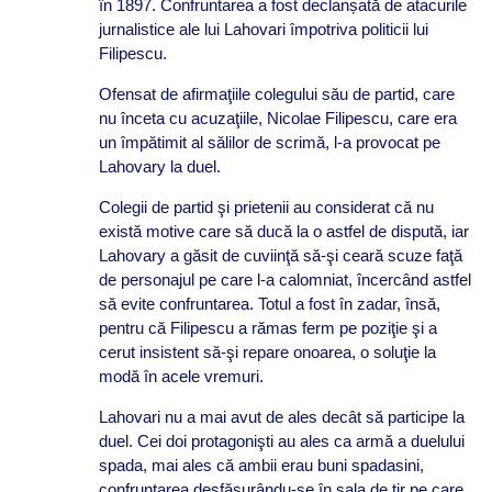
în 1897. Confruntarea a fost declanșată de atacurile
jurnalistice ale lui Lahovari împotriva politicii lui
Filipescu.
Ofensat de afirmaţiile colegului său de partid, care
nu înceta cu acuzaţiile, Nicolae Filipescu, care era
un împătimit al sălilor de scrimă, l-a provocat pe
Lahovary la duel.
Colegii de partid şi prietenii au considerat că nu
există motive care să ducă la o astfel de dispută, iar
Lahovary a găsit de cuviinţă să-şi ceară scuze faţă
de personajul pe care l-a calomniat, încercând astfel
să evite confruntarea. Totul a fost în zadar, însă,
pentru că Filipescu a rămas ferm pe poziţie şi a
cerut insistent să-şi repare onoarea, o soluţie la
modă în acele vremuri.
Lahovari nu a mai avut de ales decât să participe la
duel. Cei doi protagonişti au ales ca armă a duelului
spada, mai ales că ambii erau buni spadasini,
confruntarea desfăşurându-se în sala de tir pe care