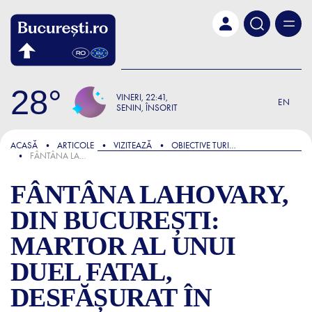
Skip to main content
28
VINERI
22:41
EN
SENIN, ÎNSORIT
FOCUS
ACASĂ
ARTICOLE
VIZITEAZĂ
OBIECTIVE TURISTICE ȘI ATRACȚII
FÂNTÂNA LAHOVARY, DIN BUCUREȘTI: MARTOR AL UNUI DUEL FATAL, DESFĂȘURAT ÎN CONDIȚII INECHITABILE
FÂNTÂNA LAHOVARY,
DIN BUCUREȘTI:
MARTOR AL UNUI
DUEL FATAL,
DESFĂȘURAT ÎN