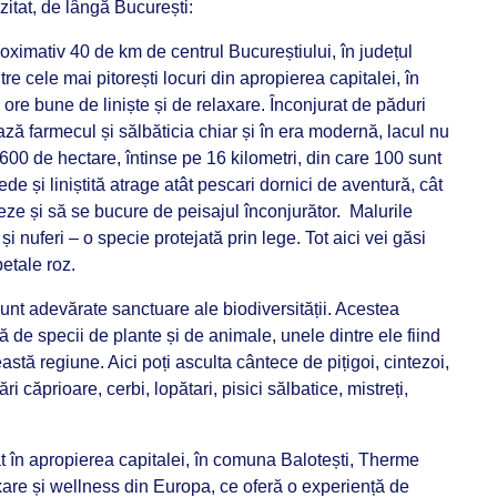
zitat, de lângă București:
oximativ 40 de km de centrul Bucureștiului, în județul
tre cele mai pitorești locuri din apropierea capitalei, în
ore bune de liniște și de relaxare. Înconjurat de păduri
ază farmecul și sălbăticia chiar și în era modernă, lacul nu
600 de hectare, întinse pe 16 kilometri, din care 100 sunt
de și liniștită atrage atât pescari dornici de aventură, cât
eze și să se bucure de peisajul înconjurător. Malurile
și nuferi – o specie protejată prin lege. Tot aici vei găsi
petale roz.
unt adevărate sanctuare ale biodiversității. Acestea
 de specii de plante și de animale, unele dintre ele fiind
tă regiune. Aici poți asculta cântece de pițigoi, cintezoi,
ări căprioare, cerbi, lopătari, pisici sălbatice, mistreți,
t în apropierea capitalei, în comuna Balotești, Therme
are și wellness din Europa, ce oferă o experiență de