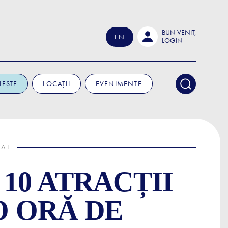
BUN VENIT,
EN
LOGIN
IEȘTE
LOCAȚII
EVENIMENTE
A I
10 ATRACȚII
O ORĂ DE