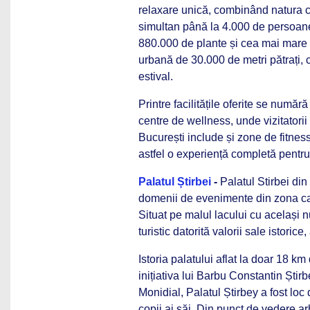
relaxare unică, combinând natura c
simultan până la 4.000 de persoane
880.000 de plante și cea mai mare 
urbană de 30.000 de metri pătrați, c
estival.
Printre facilitățile oferite se număr
centre de wellness, unde vizitatorii
București include și zone de fitness
astfel o experiență completă pentru 
Palatul Știrbei
-
Palatul Stirbei din
domenii de evenimente din zona cap
Situat pe malul lacului cu același n
turistic datorită valorii sale istorice
Istoria palatului aflat la doar 18 k
inițiativa lui Barbu Constantin Știr
Monidial, Palatul Știrbey a fost loc
copii ai săi. Din punct de vedere ar