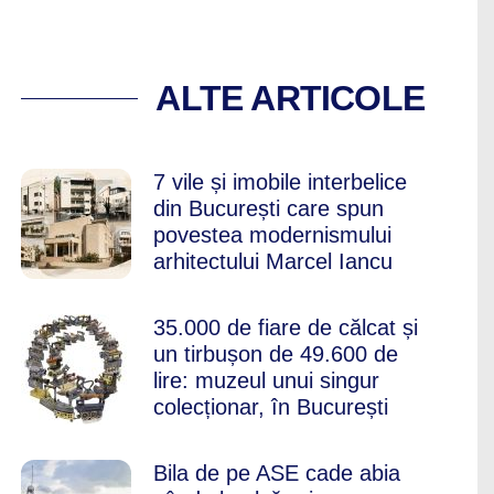
ACȚII TURISTICE,
ALTE ARTICOLE
7 vile și imobile interbelice
din București care spun
povestea modernismului
arhitectului Marcel Iancu
35.000 de fiare de călcat și
un tirbușon de 49.600 de
lire: muzeul unui singur
colecționar, în București
Bila de pe ASE cade abia