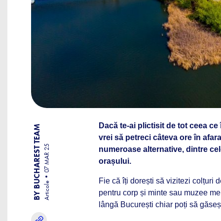
Dacă te-ai plictisit de tot ceea ce
BY BUCHAREST TEAM
vrei să petreci câteva ore în afara
07 MAR 25
numeroase alternative, dintre cel
orașului.
Fie că îți dorești să vizitezi colțuri 
Articole
pentru corp și minte sau muzee men
lângă București chiar poți să găsești