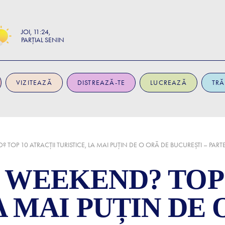
JOI
11:24
PARȚIAL SENIN
VIZITEAZĂ
DISTREAZĂ-TE
LUCREAZĂ
TRĂ
 TOP 10 ATRACȚII TURISTICE, LA MAI PUȚIN DE O ORĂ DE BUCUREȘTI – PARTE
 WEEKEND? TOP 
A MAI PUȚIN DE 