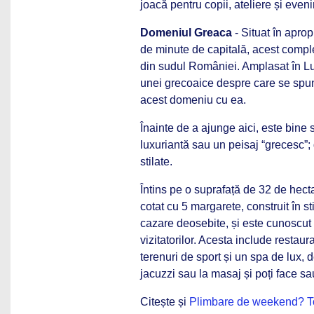
joacă pentru copii, ateliere și eve
Domeniul Greaca
- Situat în aprop
de minute de capitală, acest comple
din sudul României. Amplasat în L
unei grecoaice despre care se spune
acest domeniu cu ea.
Înainte de a ajunge aici, este bine s
luxuriantă sau un peisaj “grecesc”; 
stilate.
Întins pe o suprafață de 32 de hec
cotat cu 5 margarete, construit în st
cazare deosebite, și este cunoscut p
vizitatorilor. Acesta include restaur
terenuri de sport și un spa de lux, 
jacuzzi sau la masaj și poți face sa
Citește și
Plimbare de weekend? Top 