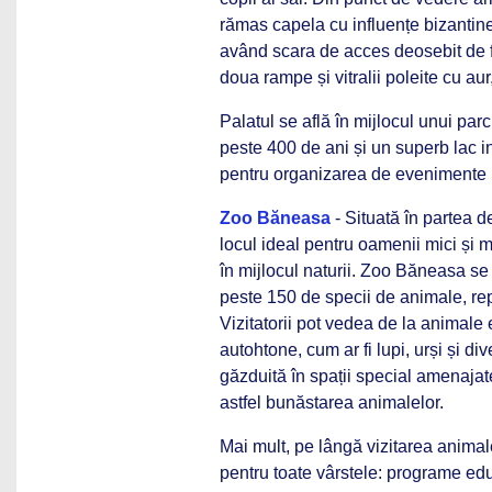
rămas capela cu influențe bizantine, 
având scara de acces deosebit de 
doua rampe și vitralii poleite cu aur
Palatul se află în mijlocul unui parc
peste 400 de ani și un superb lac i
pentru organizarea de evenimente p
Zoo Băneasa
- Situată în partea 
locul ideal pentru oamenii mici și 
în mijlocul naturii. Zoo Băneasa se
peste 150 de specii de animale, rep
Vizitatorii pot vedea de la animale e
autohtone, cum ar fi lupi, urși și d
găzduită în spații special amenajate
astfel bunăstarea animalelor.
Mai mult, pe lângă vizitarea animale
pentru toate vârstele: programe educ