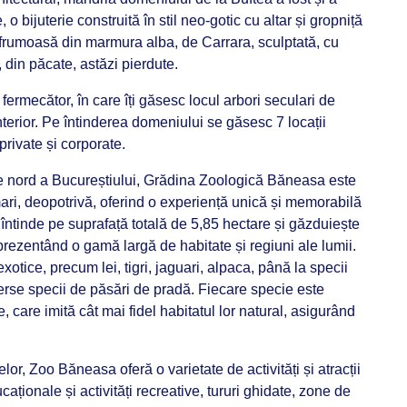
o bijuterie construită în stil neo-gotic cu altar și gropniță
frumoasă din marmura alba, de Carrara, sculptată, cu
, din păcate, astăzi pierdute.
 fermecător, în care îți găsesc locul arbori seculari de
nterior. Pe întinderea domeniului se găsesc 7 locații
rivate și corporate.
de nord a Bucureștiului, Grădina Zoologică Băneasa este
mari, deopotrivă, oferind o experiență unică și memorabilă
 întinde pe suprafață totală de 5,85 hectare și găzduiește
rezentând o gamă largă de habitate și regiuni ale lumii.
xotice, precum lei, tigri, jaguari, alpaca, până la specii
iverse specii de păsări de pradă. Fiecare specie este
, care imită cât mai fidel habitatul lor natural, asigurând
lor, Zoo Băneasa oferă o varietate de activități și atracții
aționale și activități recreative, tururi ghidate, zone de