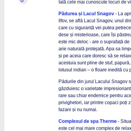
Iată cele mai cunoscute locuri de vi
Pădurea și Lacul Snagov
- La apr
Ilfov, se află Lacul Snagov, unul din
care cu siguranță vei putea petrece 
dese și misterioase, care își păstre
este mic deloc - are o suprafață de 
arie naturală protejată. Apa sa limpe
și pe aceia care doresc să se relax
acestuia sunt pline de stuf, papură, 
lotusul indian – o floare inedită cu 
Pădurile din jurul Lacului Snagov s
găzduiesc o varietate impresionantă
rare sau chiar endemice pentru aceas
privighetori, iar printre copaci poți z
fazani și nu numai.
Complexul de spa Therme
- Situa
este cel mai mare complex de relax