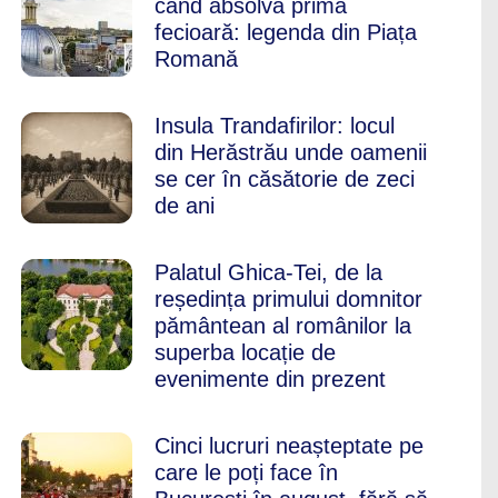
când absolvă prima
fecioară: legenda din Piața
Romană
Insula Trandafirilor: locul
din Herăstrău unde oamenii
se cer în căsătorie de zeci
de ani
Palatul Ghica-Tei, de la
reședința primului domnitor
pământean al românilor la
superba locație de
evenimente din prezent
Cinci lucruri neașteptate pe
care le poți face în