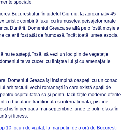
nimente speciale.
ierea Bucureștiului, în județul Giurgiu, la aproximativ 45
x turistic combină luxul cu frumusețea peisajelor rurale
unca Dunării, Domeniul Greaca se află pe o fostă moșie a
 ca ar fi fost atât de frumoasă, încât toată lumea asocia
ă nu te aștepți, însă, să vezi un loc plin de vegetație
domeniul te va cuceri cu liniștea lui și cu amenajările
tare, Domeniul Greaca își întâmpină oaspeții cu un conac
ilul arhitecturii vechi romanești în care există spații de
entru ospitalitatea sa și pentru facilitățile moderne oferite
ant cu bucătărie tradițională și internațională, piscine,
deschis în perioada mai-septembrie, unde te poți relaxa în
ună și fitness.
10 locuri de vizitat, la mai puțin de o oră de București –