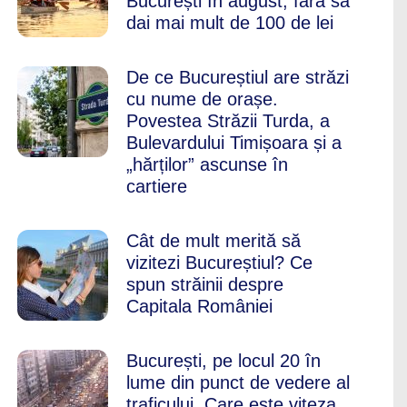
București în august, fără să
dai mai mult de 100 de lei
De ce Bucureștiul are străzi
cu nume de orașe.
Povestea Străzii Turda, a
Bulevardului Timișoara și a
„hărților” ascunse în
cartiere
Cât de mult merită să
vizitezi Bucureștiul? Ce
spun străinii despre
Capitala României
București, pe locul 20 în
lume din punct de vedere al
traficului. Care este viteza