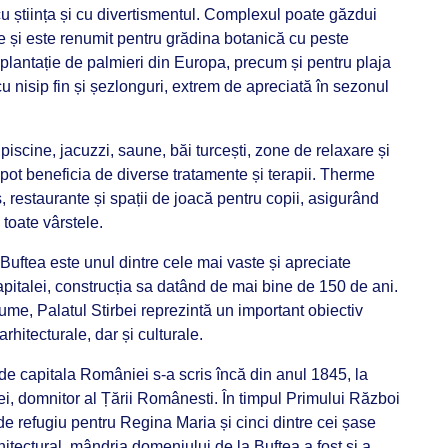
u știința și cu divertismentul. Complexul poate găzdui
 și este renumit pentru grădina botanică cu peste
plantație de palmieri din Europa, precum și pentru plaja
u nisip fin și șezlonguri, extrem de apreciată în sezonul
ă piscine, jacuzzi, saune, băi turcești, zone de relaxare și
 pot beneficia de diverse tratamente și terapii. Therme
, restaurante și spații de joacă pentru copii, asigurând
toate vârstele.
 Buftea este unul dintre cele mai vaste și apreciate
italei, construcția sa datând de mai bine de 150 de ani.
ume, Palatul Stirbei reprezintă un important obiectiv
, arhitecturale, dar și culturale.
m de capitala României s-a scris încă din anul 1845, la
bei, domnitor al Țării Românesti. În timpul Primului Război
 de refugiu pentru Regina Maria și cinci dintre cei șase
hitectural, mândria domeniului de la Buftea a fost și a