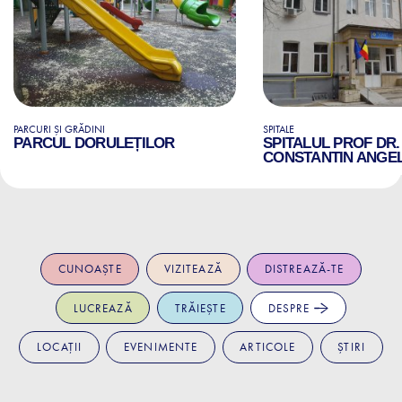
PARCURI ȘI GRĂDINI
SPITALE
PARCUL DORULEȚILOR
SPITALUL PROF DR.
CONSTANTIN ANGE
CUNOAȘTE
VIZITEAZĂ
DISTREAZĂ-TE
LUCREAZĂ
TRĂIEȘTE
DESPRE
LOCAȚII
EVENIMENTE
ARTICOLE
ȘTIRI