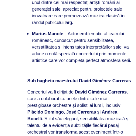
unul dintre cei mai respectați artiști români ai
generației sale, apreciat pentru proiectele sale
inovatoare care promovează muzica clasică în
rândul publicului larg.
Marius Manole
– Actor emblematic al teatrului
românesc, cunoscut pentru sensibilitatea,
versatilitatea și intensitatea interpretărilor sale, va
aduce o notă specială concertului prin momente
artistice care vor completa perfect atmosfera serii.
Sub bagheta maestrului David Giménez Carreras
Concertul va fi dirijat de
David Giménez Carreras
,
care a colaborat cu unele dintre cele mai
prestigioase orchestre și soliști ai lumii, inclusiv
Plácido Domingo
,
José Carreras
și
Andrea
Bocelli
. Stilul său elegant, sensibilitatea muzicală și
talentul de a evidenția subtilitățile fiecărui pasaj
orchestral vor transforma acest eveniment într-o