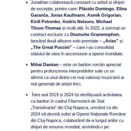
Jonathan colaborează constant cu artiști și dirijori
de excepție, printre care:
Plácido Domingo
,
Elīna
Garanča
,
Jonas Kaufmann
,
Asmik Grigorian
,
Kirill Petrenko
,
Andris Nelsons
,
Michael
Tilson-Thomas
și mulți alții. În 2022, a semnat un
contract exclusiv cu
Deutsche Grammophon
,
lansând două albume solo premiate –
„Arias”
și
„The Great Puccini”
– care i-au consolidat
statutul de stea în ascensiune a operei mondiale.
Mihai Damian
– este un bariton român apreciat
pentru profunzimea interpretărilor sale ce se
afirmă ca unul dintre cei mai valoroși muzicieni ai
noii generații de artiști lirici.
Între anii 2019 și 2024 își desfășoară activitatea
ca bariton în cadrul Filarmonicii de Stat
„Transilvania” din Cluj-Napoca, urmând ca din
2024 să devină solist al Operei Naționale Române
din Cluj-Napoca, colaborând de-a lungul anilor cu
dirijori de renume mondial, amintindu-i pe: