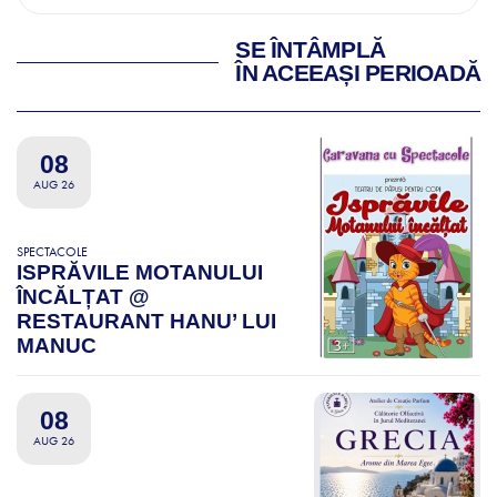
SE ÎNTÂMPLĂ
ÎN ACEEAȘI PERIOADĂ
08
AUG 26
SPECTACOLE
ISPRĂVILE MOTANULUI
ÎNCĂLȚAT @
RESTAURANT HANU’ LUI
MANUC
08
AUG 26