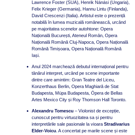
Lawrence Foster (SUA), Henrik Nánási (Ungaria),
Felix Krieger (Germania), Hannu Lintu (Finlanda),
David Crescenzi (Italia). Artistul este o prezență
notabilă în lumea muzicală românească, urcând
pe majoritatea scenelor autohtone: Opera
Națională București, Ateneul Român, Opera
Națională Română Cluj-Napoca, Opera Națională
Română Timișoara, Opera Națională Română
Iași.
Anul 2024 marchează debutul internațional pentru
tânărul interpret, urcând pe scene importante
dintre care amintim: Gran Teatre del Liceu,
Konzerthaus Berlin, Opera Maghiară de Stat
Budapesta, Müpa Budapesta, Ópera de Bellas
Artes Mexico City și Roy Thomson Hall Toronto.
Alexandru Tomescu
– Violonist de excepție,
cunoscut pentru virtuozitatea sa și pentru
interpretările sale pasionale la vioara
Stradivarius
Elder-Voicu
. A concertat pe marile scene și este