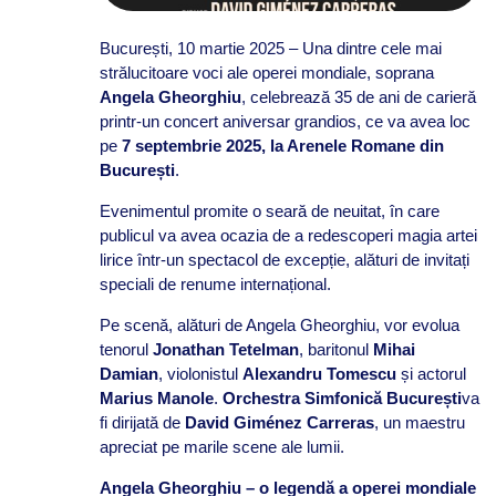
București, 10 martie 2025 – Una dintre cele mai
strălucitoare voci ale operei mondiale, soprana
Angela Gheorghiu
, celebrează 35 de ani de carieră
printr-un concert aniversar grandios, ce va avea loc
pe
7 septembrie 2025, la Arenele Romane din
București
.
Evenimentul promite o seară de neuitat, în care
publicul va avea ocazia de a redescoperi magia artei
lirice într-un spectacol de excepție, alături de invitați
speciali de renume internațional.
Pe scenă, alături de Angela Gheorghiu, vor evolua
tenorul
Jonathan Tetelman
, baritonul
Mihai
Damian
, violonistul
Alexandru Tomescu
și actorul
Marius Manole
.
Orchestra Simfonică București
va
fi dirijată de
David Giménez Carreras
, un maestru
apreciat pe marile scene ale lumii.
Angela Gheorghiu – o legendă a operei mondiale