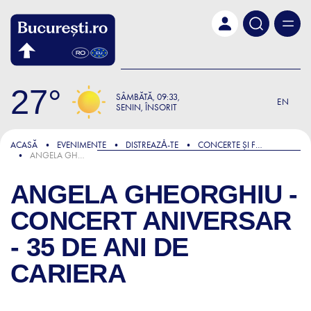
Skip to main content
27
SÂMBĂTĂ
09:33
EN
SENIN, ÎNSORIT
ACASĂ
EVENIMENTE
DISTREAZǍ-TE
CONCERTE ȘI FESTIVALURI
ANGELA GHEORGHIU - CONCERT ANIVERSAR - 35 DE ANI DE CARIERA
ANGELA GHEORGHIU -
CONCERT ANIVERSAR
- 35 DE ANI DE
CARIERA