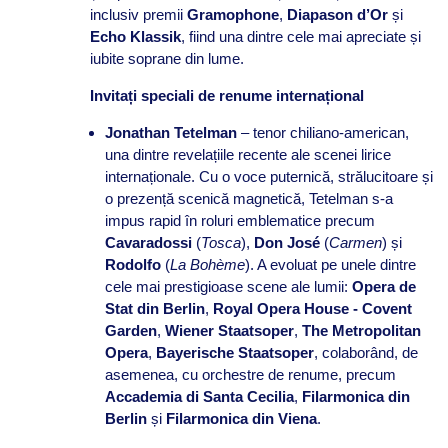
inclusiv premii
Gramophone
,
Diapason d’Or
și
Echo Klassik
, fiind una dintre cele mai apreciate și
iubite soprane din lume.
Invitați speciali de renume internațional
Jonathan Tetelman
– tenor chiliano-american,
una dintre revelațiile recente ale scenei lirice
internaționale. Cu o voce puternică, strălucitoare și
o prezență scenică magnetică, Tetelman s-a
impus rapid în roluri emblematice precum
Cavaradossi
(
Tosca
),
Don José
(
Carmen
) și
Rodolfo
(
La Bohème
). A evoluat pe unele dintre
cele mai prestigioase scene ale lumii:
Opera de
Stat din Berlin
,
Royal Opera House - Covent
Garden
,
Wiener Staatsoper
,
The Metropolitan
Opera
,
Bayerische Staatsoper
, colaborând, de
asemenea, cu orchestre de renume, precum
Accademia di Santa Cecilia
,
Filarmonica din
Berlin
și
Filarmonica din Viena
.