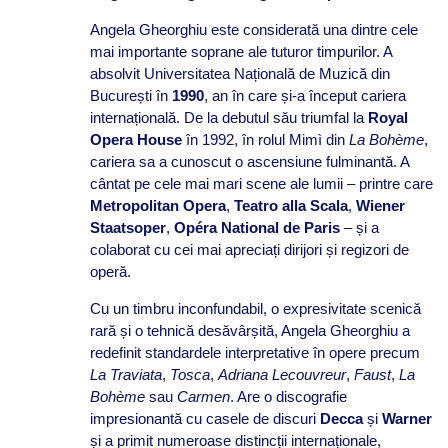
Angela Gheorghiu este considerată una dintre cele
mai importante soprane ale tuturor timpurilor. A
absolvit Universitatea Națională de Muzică din
București în
1990
, an în care și-a început cariera
internațională. De la debutul său triumfal la
Royal
Opera House
în 1992, în rolul Mimì din
La Boh
ème
,
cariera sa a cunoscut o ascensiune fulminantă. A
cântat pe cele mai mari scene ale lumii – printre care
Metropolitan Opera
,
Teatro alla Scala
,
Wiener
Staatsoper
,
Opéra National de Paris
– și a
colaborat cu cei mai apreciați dirijori și regizori de
operă.
Cu un timbru inconfundabil, o expresivitate scenică
rară și o tehnică desăvârșită, Angela Gheorghiu a
redefinit standardele interpretative în opere precum
La
Traviata
,
Tosca
,
Adriana Lecouvreur
,
Faust
,
La
Bohème
sau
Carmen
. Are o discografie
impresionantă cu casele de discuri
Decca
și
Warner
și a primit numeroase distincții internaționale,